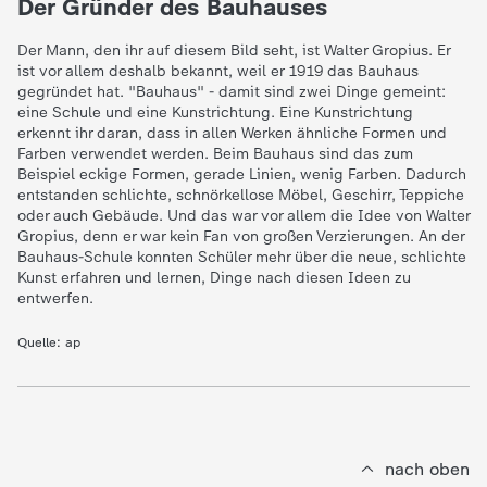
Der Gründer des Bauhauses
c
Der Mann, den ihr auf diesem Bild seht, ist Walter Gropius. Er
h
ist vor allem deshalb bekannt, weil er 1919 das Bauhaus
gegründet hat. "Bauhaus" - damit sind zwei Dinge gemeint:
eine Schule und eine Kunstrichtung. Eine Kunstrichtung
r
erkennt ihr daran, dass in allen Werken ähnliche Formen und
Farben verwendet werden. Beim Bauhaus sind das zum
i
Beispiel eckige Formen, gerade Linien, wenig Farben. Dadurch
entstanden schlichte, schnörkellose Möbel, Geschirr, Teppiche
oder auch Gebäude. Und das war vor allem die Idee von Walter
c
Gropius, denn er war kein Fan von großen Verzierungen. An der
Bauhaus-Schule konnten Schüler mehr über die neue, schlichte
Kunst erfahren und lernen, Dinge nach diesen Ideen zu
h
entwerfen.
t
Quelle:
ap
e
n
nach oben