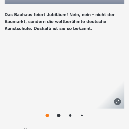
e
Das Bauhaus feiert Jubiläum! Nein, nein - nicht der
Baumarkt, sondern die weltberühmte deutsche
K
Kunstschule. Deshalb ist sie so bekannt.
i
n
d
e
r
n
a