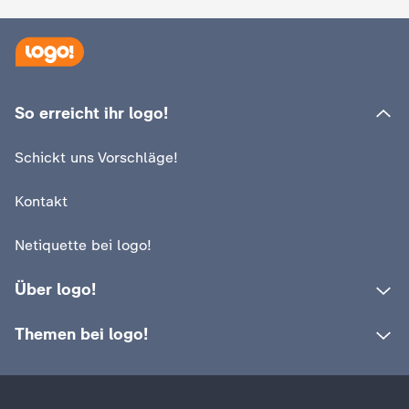
d
e
s
So erreicht ihr logo!
Z
Schickt uns Vorschläge!
D
Kontakt
F
Netiquette bei logo!
Über logo!
Themen bei logo!