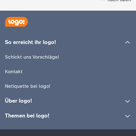
d
e
s
So erreicht ihr logo!
Z
Schickt uns Vorschläge!
D
Kontakt
F
Netiquette bei logo!
Über logo!
Themen bei logo!