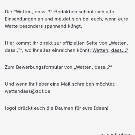
c
Die "Wetten, dass..?"-Redaktion schaut sich alle
Einsendungen an und meldet sich bei euch, wenn eure
h
Wette besonders spannend klingt.
r
Hier kommt ihr direkt zur offiziellen Seite von „Wetten,
i
dass..?“, wo ihr alles einreichen könnt:
Wetten, dass...?
c
Zum
Bewerbungsformular
von „Wetten, dass..?“
h
Und wenn ihr lieber eine Mail schreiben möchtet:
wettendass@zdf.de
t
e
logo! drückt euch die Daumen für eure Ideen!
n
nach oben