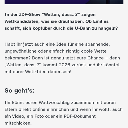
e
In der ZDF-Show "Wetten, dass...?" zeigen
Wettkandidaten, was sie draufhaben. Ob Emil es
K
schafft, sich kopfüber durch die U-Bahn zu hangeln?
i
Habt ihr jetzt auch eine Idee für eine spannende,
n
ungewöhnliche oder einfach richtig coole Wette
bekommen? Dann ist genau jetzt eure Chance – denn
d
„Wetten, dass..?“ kommt 2026 zurück und ihr könntet
mit eurer Wett-Idee dabei sein!
e
So geht’s:
r
Ihr könnt euren Wettvorschlag zusammen mit euren
n
Eltern direkt online einreichen und wenn ihr wollt, auch
ein Video, ein Foto oder ein PDF-Dokument
a
mitschicken.