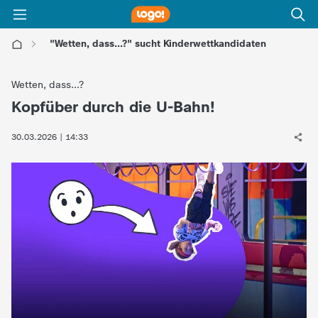
"Wetten, dass...?" sucht Kinderwettkandidaten
l
Wetten, dass...?
o
Kopfüber durch die U-Bahn!
:
g
30.03.2026 | 14:33
o
!
-
d
i