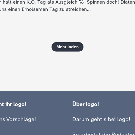
 halt einen K.O. Tag als Ausgleich 🤣 Spinnen doch! Diäte
s uns einen Erholsamen Tag zu streichen…
Mehr laden
t ihr logo!
Über logo!
ns Vorschläge!
Darum geht's bei logo!
So arbeitet die Redaktio