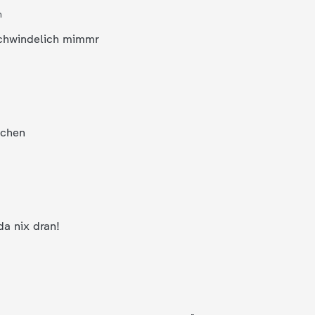
n
Wen ich rene wirschwindelich mimmr
eichen
da nix dran!