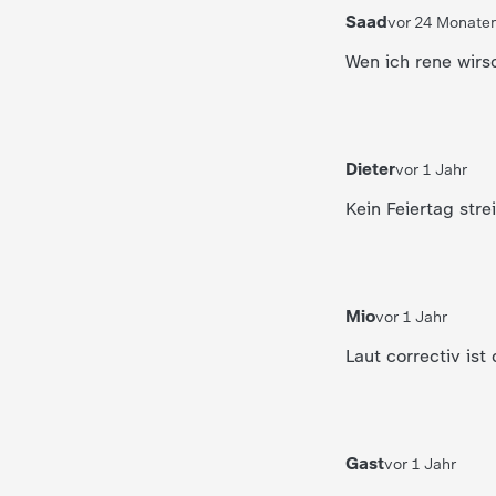
Saad
d
vor 24 Monate
e
s
Dieter
vor 1 Jahr
Z
Kein Feiertag str
D
F
Mio
vor 1 Jahr
Laut correctiv ist 
Gast
vor 1 Jahr