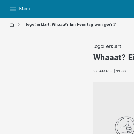
Menü
logo! erklärt: Whaaat? Ein Feiertag weniger?!?
l
logo! erklärt
o
Whaaat? Ei
:
g
27.03.2025 | 11:38
o
!
-
d