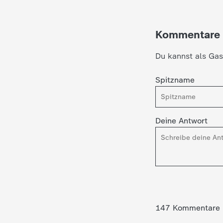
c
Kommentare
h
Du kannst als Gas
r
Spitzname
i
c
Deine Antwort
h
t
e
147 Kommentare
n