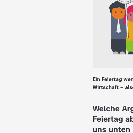
i
e
K
i
n
d
Ein Feiertag wen
Wirtschaft – al
e
r
Welche Ar
n
Feiertag a
uns unten 
a