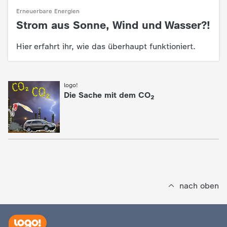
d
Erneuerbare Energien
Strom aus Sonne, Wind und Wasser?!
:
e
Hier erfahrt ihr, wie das überhaupt funktioniert.
s
Z
logo!
:
Die Sache mit dem CO₂
D
F
nach oben