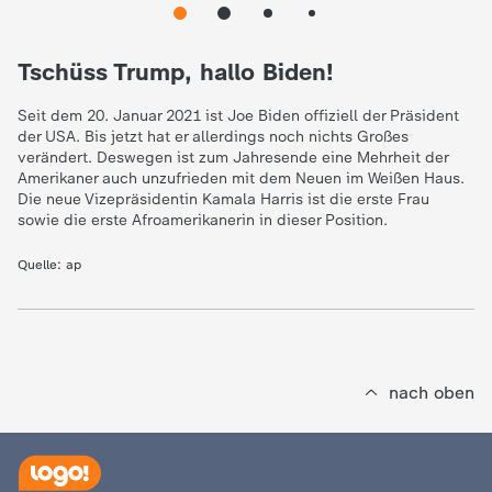
e
Tschüss Trump, hallo Biden!
K
Seit dem 20. Januar 2021 ist Joe Biden offiziell der Präsident
der USA. Bis jetzt hat er allerdings noch nichts Großes
i
verändert. Deswegen ist zum Jahresende eine Mehrheit der
Amerikaner auch unzufrieden mit dem Neuen im Weißen Haus.
n
Die neue Vizepräsidentin Kamala Harris ist die erste Frau
sowie die erste Afroamerikanerin in dieser Position.
d
Quelle:
ap
e
r
nach oben
n
a