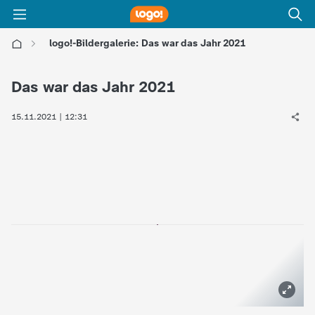
logo!-Bildergalerie: Das war das Jahr 2021
l
Das war das Jahr 2021
o
15.11.2021 | 12:31
g
o
!
-
d
i