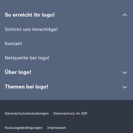
c
So erreicht ihr logo!
h
Schickt uns Vorschläge!
r
Kontakt
i
Netiquette bei logo!
c
Über logo!
h
Themen bei logo!
t
e
Datenschutzeinstellungen
Datenschutz im ZDF
n
Nutzungsbedingungen
Impressum