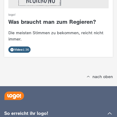
c
logo!
h
Was braucht man zum Regieren?
:
r
Die meisten Stimmen zu bekommen, reicht nicht
immer.
i
Video
1:36
c
h
nach oben
t
e
n
So erreicht ihr logo!