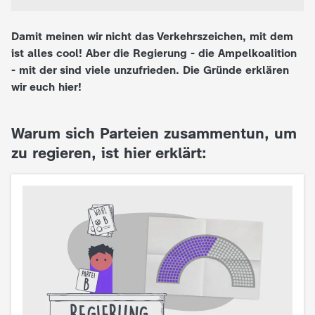
e
Damit meinen wir nicht das Verkehrszeichen, mit dem
ist alles cool! Aber die Regierung - die Ampelkoalition
K
- mit der sind viele unzufrieden. Die Gründe erklären
wir euch hier!
i
n
Warum sich Parteien zusammentun, um
zu regieren, ist hier erklärt:
d
e
r
n
a