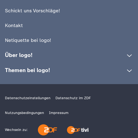
d
Schickt uns Vorschläge!
e
Kontakt
s
Netiquette bei logo!
Z
Über logo!
D
Themen bei logo!
F
Datenschutzeinstellungen
Datenschutz im ZDF
Nutzungsbedingungen
Impressum
Wechseln zu: