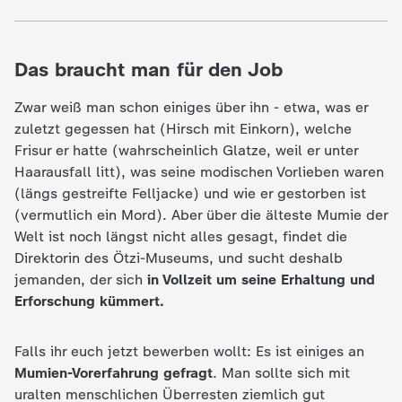
c
h
Das braucht man für den Job
r
Zwar weiß man schon einiges über ihn - etwa, was er
zuletzt gegessen hat (Hirsch mit Einkorn), welche
i
Frisur er hatte (wahrscheinlich Glatze, weil er unter
Haarausfall litt), was seine modischen Vorlieben waren
c
(längs gestreifte Felljacke) und wie er gestorben ist
(vermutlich ein Mord). Aber über die älteste Mumie der
h
Welt ist noch längst nicht alles gesagt, findet die
Direktorin des Ötzi-Museums, und sucht deshalb
t
jemanden, der sich
in Vollzeit um seine Erhaltung und
Erforschung kümmert.
e
Falls ihr euch jetzt bewerben wollt: Es ist einiges an
n
Mumien-Vorerfahrung gefragt
. Man sollte sich mit
uralten menschlichen Überresten ziemlich gut