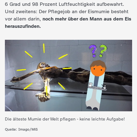
6 Grad und 98 Prozent Luftfeuchtigkeit aufbewahrt.
e
Und zweitens: Der Pflegejob an der Eismumie besteht
vor allem darin,
noch mehr über den Mann aus dem Eis
K
herauszufinden.
i
n
d
e
r
n
Die älteste Mumie der Welt pflegen - keine leichte Aufgabe!
a
Quelle: Imago/MiS