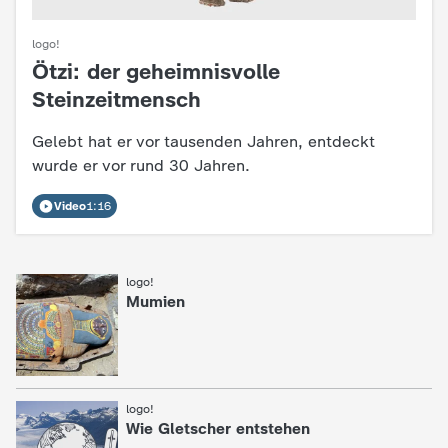
logo!
Ötzi: der geheimnisvolle
:
Steinzeitmensch
Gelebt hat er vor tausenden Jahren, entdeckt
wurde er vor rund 30 Jahren.
Video
1:16
logo!
:
Mumien
logo!
:
Wie Gletscher entstehen