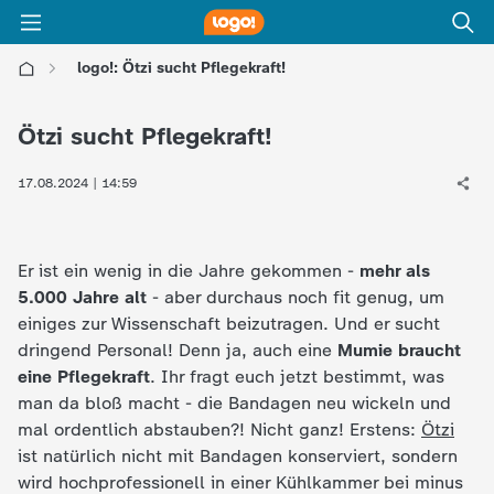
logo!: Ötzi sucht Pflegekraft!
l
Ötzi sucht Pflegekraft!
o
17.08.2024 | 14:59
g
o
Er ist ein wenig in die Jahre gekommen -
mehr als
5.000 Jahre alt
- aber durchaus noch fit genug, um
!
einiges zur Wissenschaft beizutragen. Und er sucht
dringend Personal! Denn ja, auch eine
Mumie braucht
-
eine Pflegekraft
. Ihr fragt euch jetzt bestimmt, was
man da bloß macht - die Bandagen neu wickeln und
d
mal ordentlich abstauben?! Nicht ganz! Erstens:
Ötzi
ist natürlich nicht mit Bandagen konserviert, sondern
i
wird hochprofessionell in einer Kühlkammer bei minus