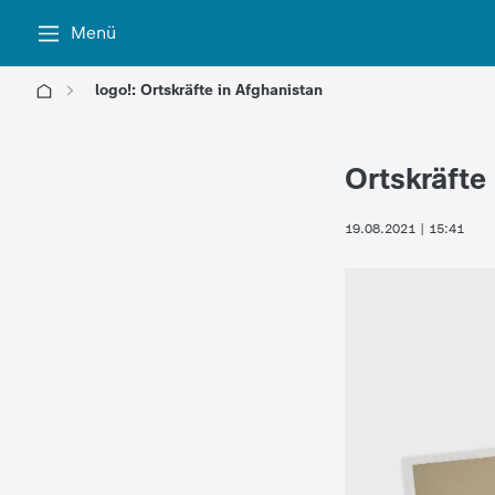
Menü
logo!: Ortskräfte in Afghanistan
l
Ortskräfte
o
19.08.2021 | 15:41
g
o
!
-
d