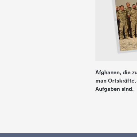
i
e
K
i
n
Afghanen, die z
d
man Ortskräfte. 
Aufgaben sind.
e
r
n
a