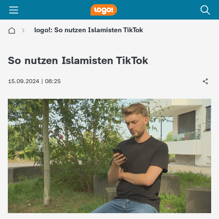
logo!: So nutzen Islamisten TikTok
l
So nutzen Islamisten TikTok
o
15.09.2024 | 08:25
g
o
!
-
d
i