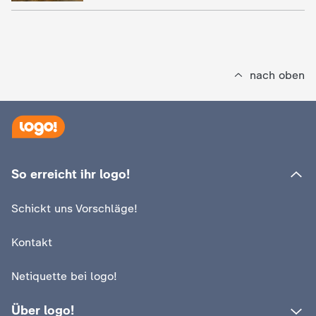
d
e
s
nach oben
Z
D
F
So erreicht ihr logo!
Schickt uns Vorschläge!
Kontakt
Netiquette bei logo!
Über logo!