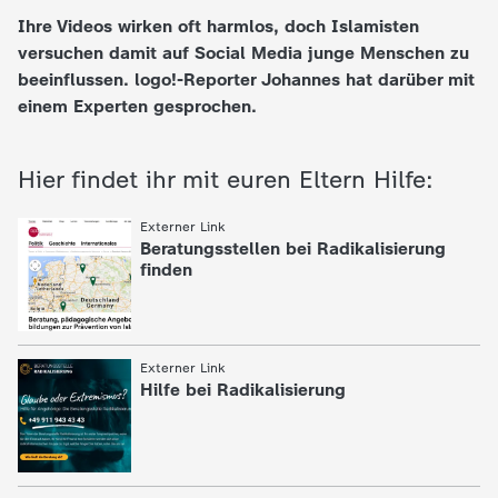
Ihre Videos wirken oft harmlos, doch Islamisten
e
versuchen damit auf Social Media junge Menschen zu
beeinflussen. logo!-Reporter Johannes hat darüber mit
K
einem Experten gesprochen.
i
Hier findet ihr mit euren Eltern Hilfe:
n
:
Externer Link
Beratungsstellen bei Radikalisierung
d
finden
e
r
:
Externer Link
Hilfe bei Radikalisierung
n
a