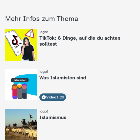
c
Mehr Infos zum Thema
h
:
logo!
r
TikTok: 6 Dinge, auf die du achten
solltest
i
c
:
logo!
Was Islamisten sind
h
t
Video
1:29
e
:
logo!
Islamismus
n