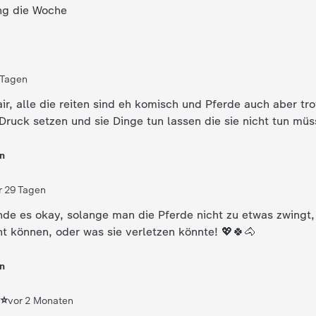
ing die Woche
 Tagen
fair, alle die reiten sind eh komisch und Pferde auch aber t
 Druck setzen und sie Dinge tun lassen die sie nicht tun mü
n
r 29 Tagen
inde es okay, solange man die Pferde nicht zu etwas zwingt,
ht können, oder was sie verletzen könnte! 💖🍀🐴
n
⭐️
vor 2 Monaten