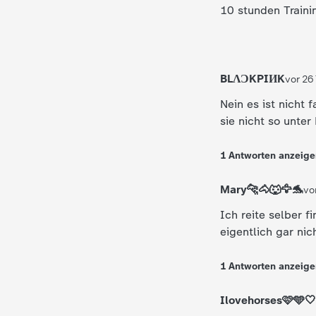
10 stunden Train
d
e
BLΛƆKPIИK
vor 26
s
Nein es ist nicht 
Z
sie nicht so unter
D
1
Antworten
anzeige
F
Mary🐆🐴🐺🦅🐬
vo
Ich reite selber f
eigentlich gar nic
1
Antworten
anzeige
Ilovehorses🩷🩵🤍