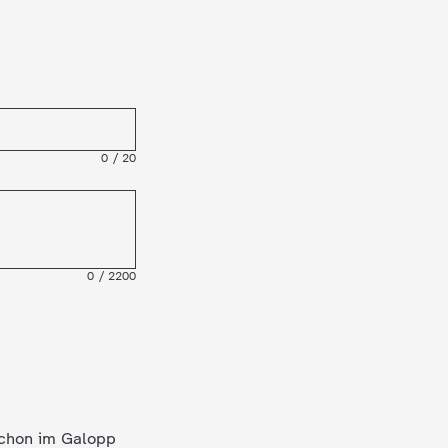
0
/
20
0
/
2200
 schon im Galopp