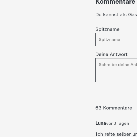
Kommentare
c
Du kannst als Gas
h
Spitzname
r
Deine Antwort
i
c
h
t
63 Kommentare
e
Luna
vor 3 Tagen
n
Ich reite selber 