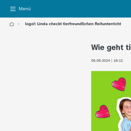
Menü
logo!: Linda checkt tierfreundlichen Reitunterricht
l
Wie geht t
o
06.09.2024 | 18:12
g
o
!
-
d