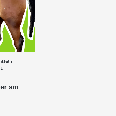
itteln
t.
der am