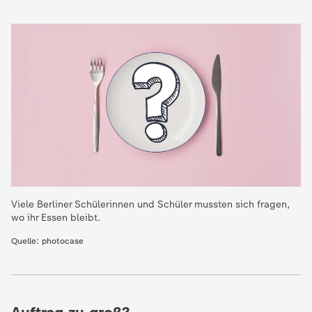
e
K
i
n
d
e
Viele Berliner Schülerinnen und Schüler mussten sich fragen,
wo ihr Essen bleibt.
r
Quelle: photocase
n
a