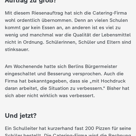
Auftrag zu groß?
c
Mit diesem Riesenauftrag hat sich die Catering-Firma
h
wohl ordentlich übernommen. Denn an vielen Schulen
kommt gar kein Essen an, an anderen ist es viel zu
r
wenig und manchmal war die Qualität der Lebensmittel
nicht in Ordnung. Schülerinnen, Schüler und Eltern sind
i
stinksauer.
c
Am Wochenende hatte sich Berlins Bürgermeister
eingeschaltet und Besserung versprochen. Auch die
h
Firma hat bekanntgegeben, dass sie „mit Hochdruck
daran arbeitet, die Situation zu verbessern.“ Bisher hat
t
sich aber nicht wirklich was verbessert.
e
Und jetzt?
n
Ein Schulleiter hat kurzerhand fast 200 Pizzen für seine
Schüler bestellt. Die Catering-Firma wird die Rechnung