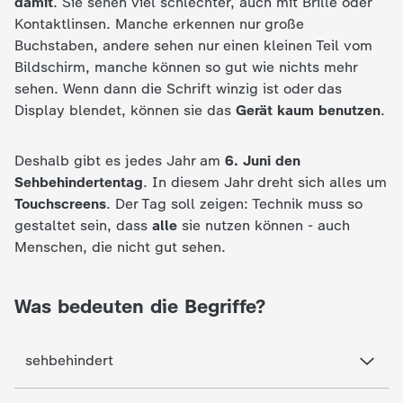
damit
. Sie sehen viel schlechter, auch mit Brille oder
c
Kontaktlinsen. Manche erkennen nur große
Buchstaben, andere sehen nur einen kleinen Teil vom
h
Bildschirm, manche können so gut wie nichts mehr
sehen. Wenn dann die Schrift winzig ist oder das
r
Display blendet, können sie das
Gerät kaum benutzen
.
i
Deshalb gibt es jedes Jahr am
6. Juni den
Sehbehindertentag
. In diesem Jahr dreht sich alles um
c
Touchscreens
. Der Tag soll zeigen: Technik muss so
gestaltet sein, dass
alle
sie nutzen können - auch
h
Menschen, die nicht gut sehen.
t
Was bedeuten die Begriffe?
e
sehbehindert
n