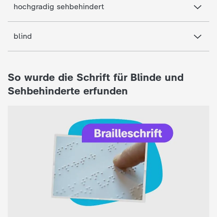
d
hochgradig sehbehindert
e
blind
s
Z
So wurde die Schrift für Blinde und
Sehbehinderte erfunden
D
F