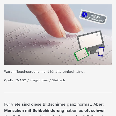
e
K
i
n
d
e
Warum Touchscreens nicht für alle einfach sind.
Quelle: IMAGO / imagebroker / Steinach
r
n
Für viele sind diese Bildschirme ganz normal. Aber:
a
Menschen mit Sehbehinderung
haben es
oft schwer