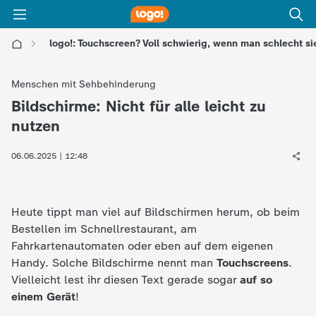
logo!: Touchscreen? Voll schwierig, wenn man schlecht si
l
Menschen mit Sehbehinderung
o
Bildschirme: Nicht für alle leicht zu
:
nutzen
g
06.06.2025 | 12:48
o
!
Heute tippt man viel auf Bildschirmen herum, ob beim
Bestellen im Schnellrestaurant, am
-
Fahrkartenautomaten oder eben auf dem eigenen
Handy. Solche Bildschirme nennt man
Touchscreens
.
d
Vielleicht lest ihr diesen Text gerade sogar
auf so
einem Gerät
!
i