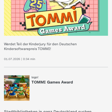
e
K
i
n
Werdet Teil der Kinderjury für den Deutschen
Kindersoftwarepreis TOMMI!
d
01.07.2026 | 0:34 min
e
logo!
:
r
TOMMI Games Award
n
a
Stadtbibliotheken in ganz Deutschland suchen