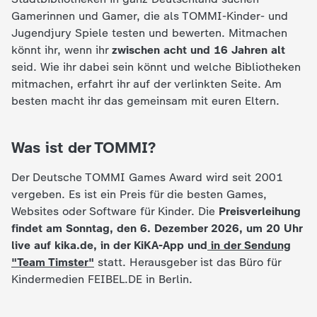
c
Gamerinnen und Gamer, die als TOMMI-Kinder- und
Jugendjury Spiele testen und bewerten. Mitmachen
h
könnt ihr, wenn ihr
zwischen acht und 16 Jahren alt
seid. Wie ihr dabei sein könnt und welche Bibliotheken
r
mitmachen, erfahrt ihr auf der verlinkten Seite. Am
besten macht ihr das gemeinsam mit euren Eltern.
i
Was ist der TOMMI?
c
Der Deutsche TOMMI Games Award wird seit 2001
h
vergeben. Es ist ein Preis für die besten Games,
Websites oder Software für Kinder. Die
Preisverleihung
t
findet am Sonntag, den 6. Dezember 2026, um 20 Uhr
live auf kika.de, in der KiKA-App und
in der Sendung
e
"Team Timster"
statt. Herausgeber ist das Büro für
Kindermedien FEIBEL.DE in Berlin.
n