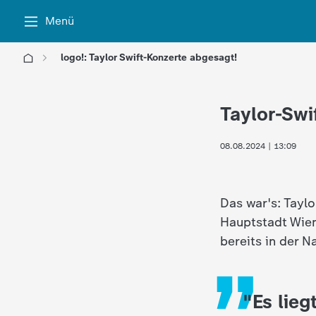
Menü
logo!: Taylor Swift-Konzerte abgesagt!
l
Taylor-Swi
o
08.08.2024 | 13:09
g
o
„
Das war's: Taylo
!
Hauptstadt Wien 
bereits in der N
-
d
"Es lieg