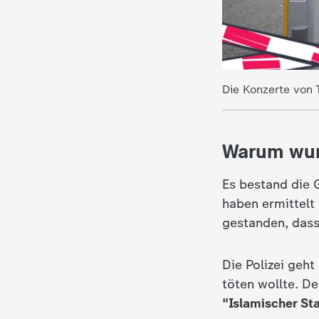
c
h
Die Konzerte von 
r
i
Warum wur
c
Es bestand die G
h
haben ermittelt
gestanden, dass
t
Die Polizei geh
e
töten wollte. D
n
"Islamischer St