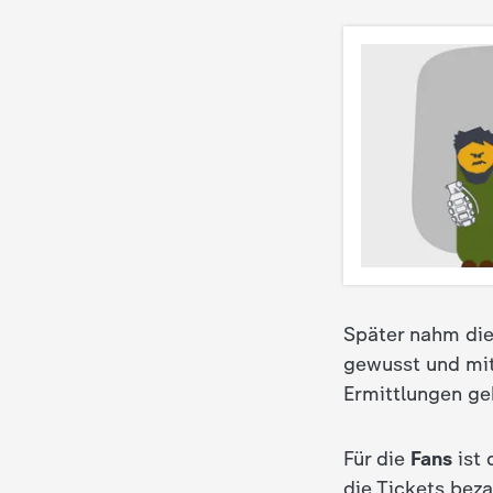
d
e
s
Z
D
F
Später nahm die
gewusst und mit
Ermittlungen ge
Für die
Fans
ist 
die Tickets bez