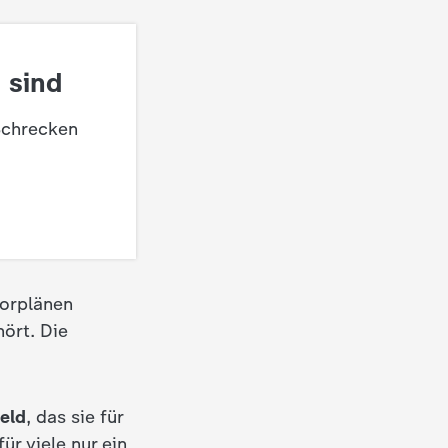
 sind
Schrecken
rorplänen
ört. Die
eld
, das sie für
für viele nur ein