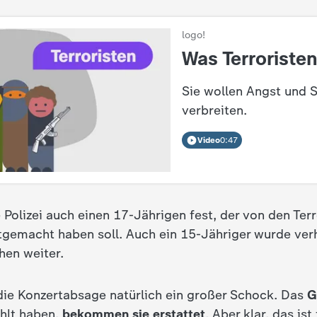
logo!
:
Was Terroristen
Sie wollen Angst und 
verbreiten.
Video
0:47
 Polizei auch einen 17-Jährigen fest, der von den Ter
gemacht haben soll. Auch ein 15-Jähriger wurde verh
hen weiter.
die Konzertabsage natürlich ein großer Schock. Das
G
ahlt haben,
bekommen sie erstattet
. Aber klar, das ist 