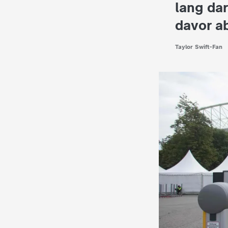
i
lang dar
davor ab
e
Taylor Swift-Fan
K
i
n
d
e
r
n
a