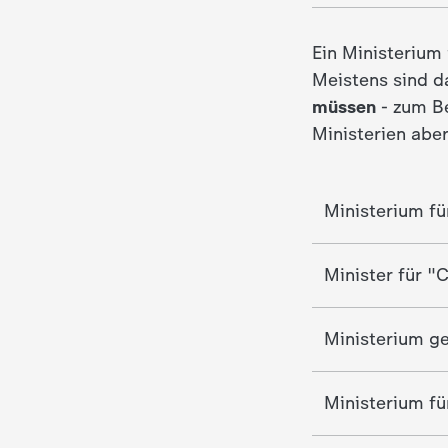
c
Ein Ministerium
Meistens sind 
h
müssen
- zum Be
Ministerien abe
r
i
Ministerium fü
c
Minister für "
h
t
Ministerium g
e
Ministerium fü
n