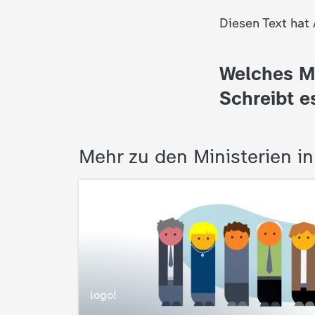
d
Diesen Text hat
e
Welches M
s
Schreibt e
Z
D
Mehr zu den Ministerien i
F
logo!
: