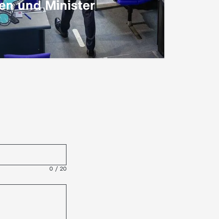
nen und Minister
0
/
20