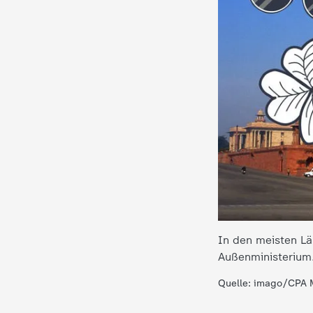
i
e
K
i
n
d
e
r
In den meisten Lä
Außenministerium.
n
Quelle: imago/CPA 
a