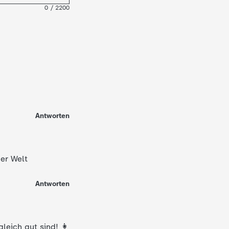
0
/
2200
Antworten
er Welt
Antworten
leich gut sind! 👩