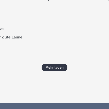
ten
ür gute Laune
Mehr laden