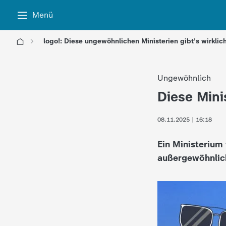
Menü
logo!: Diese ungewöhnlichen Ministerien gibt's wirklic
l
Ungewöhnlich
o
Diese Minis
:
g
08.11.2025 | 16:18
o
Ein Ministerium
!
außergewöhnliche
-
d