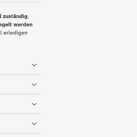
d zuständig
.
egelt werden
l erledigen