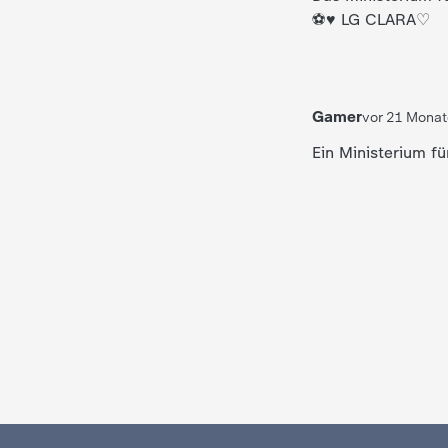
⚽️♥️ LG CLARA♡
Gamer
vor 21 Mona
Ein Ministerium f