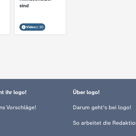
sind
Video
1:30
t ihr logo!
Über logo!
ns Vorschläge!
Darum geht's bei logo!
So arbeitet die Redaktio