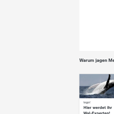
i
e
K
i
n
Warum jagen Me
d
e
r
n
logo!
:
Hier werdet ihr
a
Wal-Experten!