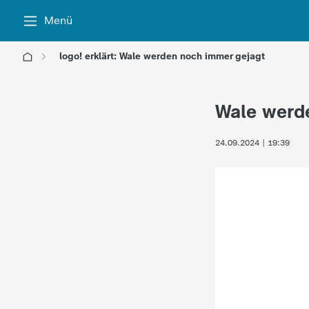
Menü
logo! erklärt: Wale werden noch immer gejagt
l
Wale werd
o
24.09.2024 | 19:39
g
o
!
-
d