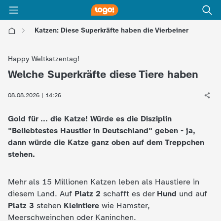
Katzen: Diese Superkräfte haben die Vierbeiner
l
Happy Weltkatzentag!
o
Welche Superkräfte diese Tiere haben
:
g
08.08.2026 | 14:26
Gold für ... die Katze! Würde es die Disziplin
o
"Beliebtestes Haustier in Deutschland" geben - ja,
dann würde die Katze ganz oben auf dem Treppchen
!
stehen.
-
Mehr als 15 Millionen Katzen leben als Haustiere in
d
diesem Land. Auf
Platz 2
schafft es der
Hund
und auf
Platz 3
stehen
Kleintiere
wie Hamster,
i
Meerschweinchen oder Kaninchen.