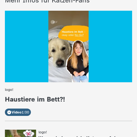
Mehr Infos für Katzen-Fans
logo!
:
Haustiere im Bett?!
Video
1:00
logo!
: