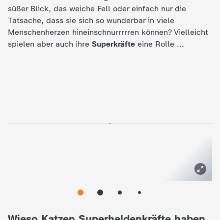
c
süßer Blick, das weiche Fell oder einfach nur die
Tatsache, dass sie sich so wunderbar in viele
h
Menschenherzen hineinschnurrrrren können? Vielleicht
spielen aber auch ihre
Superkräfte
eine Rolle ...
r
i
c
h
t
e
n
Wieso Katzen Superheldenkräfte haben