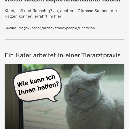
d
Klein, süß und flauschig? Ja, aaaber... 7 krasse Sachen, die
e
Katzen können, erfahrt ihr hier!
s
Quelle:
Imago/Zoonar/Ardea/stock&people/Shotshop
Z
Ein Kater arbeitet in einer Tierarztpraxis
D
F