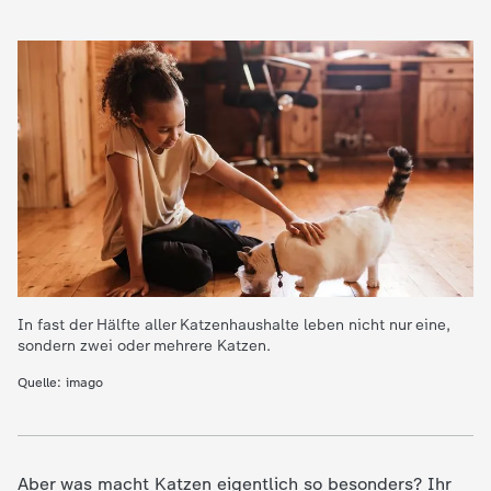
e
K
i
n
d
e
In fast der Hälfte aller Katzenhaushalte leben nicht nur eine,
sondern zwei oder mehrere Katzen.
r
Quelle: imago
n
a
Aber was macht Katzen eigentlich so besonders? Ihr