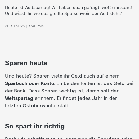
c
Heute ist Weltspartag! Wir haben euch gefragt, wofür ihr spart!
Und wisst ihr, wo das größte Sparschwein der Welt steht?
h
30.10.2025 | 1:40 min
r
i
Sparen heute
c
Und heute? Sparen viele ihr Geld auch auf einem
h
Sparbuch oder Konto
. In beiden Fällen ist das Geld bei
der Bank. Dass Sparen wichtig ist, daran soll der
t
Weltspartag
erinnern. Er findet jedes Jahr in der
letzten Oktoberwoche statt.
e
n
So spart ihr richtig