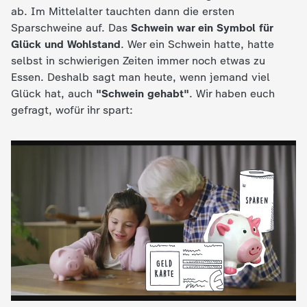
ab. Im Mittelalter tauchten dann die ersten
e
Sparschweine auf. Das
Schwein war ein Symbol für
Glück und Wohlstand
. Wer ein Schwein hatte, hatte
K
selbst in schwierigen Zeiten immer noch etwas zu
Essen. Deshalb sagt man heute, wenn jemand viel
i
Glück hat, auch
"Schwein gehabt"
. Wir haben euch
gefragt, wofür ihr spart:
n
d
e
r
n
a