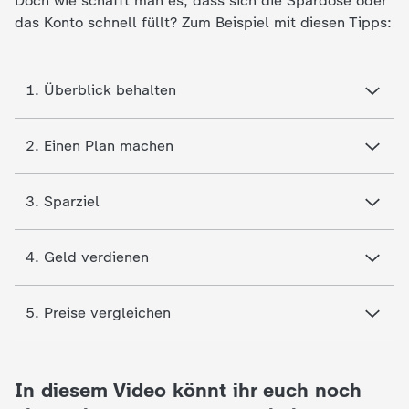
Doch wie schafft man es, dass sich die Spardose oder
d
das Konto schnell füllt? Zum Beispiel mit diesen Tipps:
e
s
1. Überblick behalten
Z
2. Einen Plan machen
D
3. Sparziel
F
4. Geld verdienen
5. Preise vergleichen
In diesem Video könnt ihr euch noch