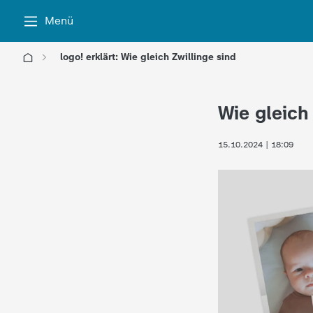
Menü
logo! erklärt: Wie gleich Zwillinge sind
l
Wie gleich
o
15.10.2024 | 18:09
g
o
!
-
d