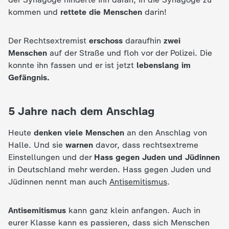
c
kommen und
rettete die Menschen
darin!
h
Der Rechtsextremist
erschoss
daraufhin
zwei
Menschen
auf der Straße und floh vor der Polizei. Die
r
konnte ihn fassen und er ist jetzt
lebenslang im
Gefängnis.
i
c
5 Jahre nach dem Anschlag
h
Heute
denken viele Menschen
an den Anschlag von
Halle. Und sie
warnen
davor, dass rechtsextreme
t
Einstellungen und der
Hass gegen Juden und Jüdinnen
in Deutschland mehr werden. Hass gegen Juden und
e
Jüdinnen nennt man auch
Antisemitismus
.
n
Antisemitismus
kann ganz klein anfangen. Auch in
eurer Klasse kann es passieren, dass sich Menschen