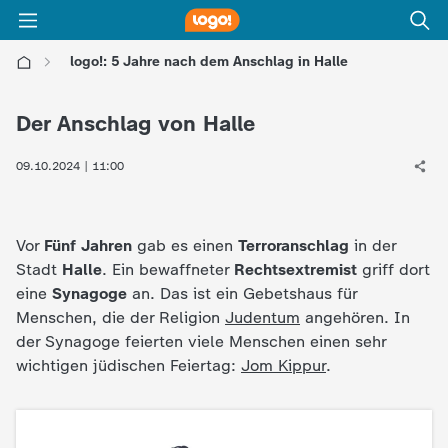
logo!: 5 Jahre nach dem Anschlag in Halle
l
Der Anschlag von Halle
o
09.10.2024 | 11:00
g
o
Vor
Fünf Jahren
gab es einen
Terroranschlag
in der
Stadt
Halle
. Ein bewaffneter
Rechtsextremist
griff dort
!
eine
Synagoge
an. Das ist ein Gebetshaus für
Menschen, die der Religion
Judentum
angehören. In
-
der Synagoge feierten viele Menschen einen sehr
wichtigen jüdischen Feiertag:
Jom Kippur
.
d
i