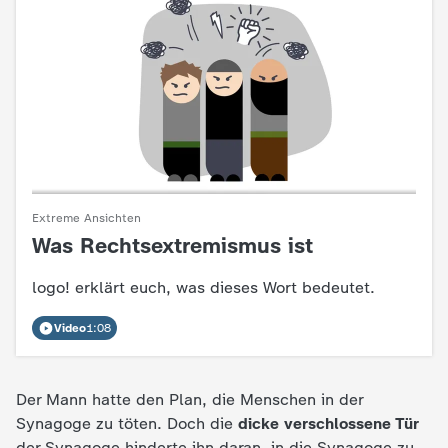
e
K
i
n
Extreme Ansichten
d
Was Rechtsextremismus ist
:
e
logo! erklärt euch, was dieses Wort bedeutet.
r
Video
1:08
n
Der Mann hatte den Plan, die Menschen in der
a
Synagoge zu töten. Doch die
dicke verschlossene Tür
der Synagoge hinderte ihn daran, in die Synagoge zu