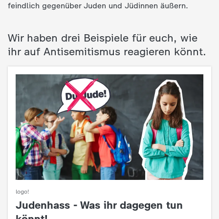
d
feindlich gegenüber Juden und Jüdinnen äußern.
e
Wir haben drei Beispiele für euch, wie
s
ihr auf Antisemitismus reagieren könnt.
Z
D
F
logo!
Judenhass - Was ihr dagegen tun
:
könnt!