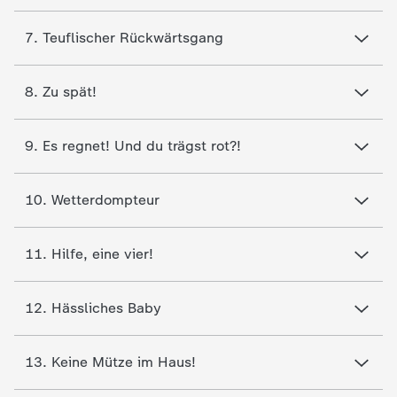
d
7. Teuflischer Rückwärtsgang
e
s
8. Zu spät!
Z
9. Es regnet! Und du trägst rot?!
D
10. Wetterdompteur
F
11. Hilfe, eine vier!
12. Hässliches Baby
13. Keine Mütze im Haus!