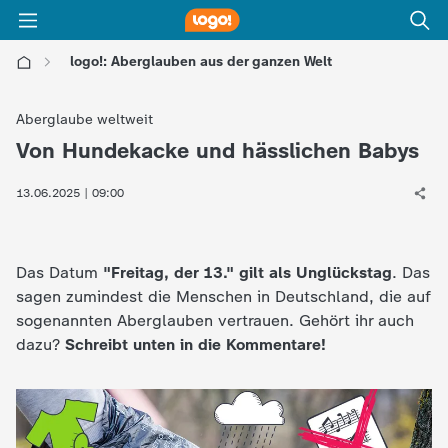
logo!: Aberglauben aus der ganzen Welt
l
Aberglaube weltweit
o
Von Hundekacke und hässlichen Babys
:
g
13.06.2025 | 09:00
o
Das Datum
"Freitag, der 13." gilt als Unglückstag
. Das
!
sagen zumindest die Menschen in Deutschland, die auf
sogenannten Aberglauben vertrauen. Gehört ihr auch
-
dazu?
Schreibt unten in die Kommentare!
d
i