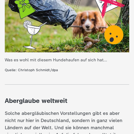
e
K
i
n
Was es wohl mit diesem Hundehaufen auf sich hat...
d
Quelle: Christoph Schmidt/dpa
e
r
Aberglaube weltweit
n
Solche abergläubischen Vorstellungen gibt es aber
nicht nur hier in Deutschland, sondern in ganz vielen
a
Ländern auf der Welt. Und sie können manchmal