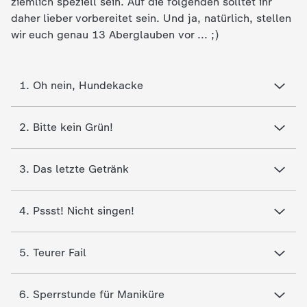
ziemlich speziell sein. Auf die folgenden solltet ihr
c
daher lieber vorbereitet sein. Und ja, natürlich, stellen
wir euch genau 13 Aberglauben vor ... ;)
h
r
1. Oh nein, Hundekacke
i
2. Bitte kein Grün!
c
3. Das letzte Getränk
h
t
4. Pssst! Nicht singen!
e
5. Teurer Fail
n
6. Sperrstunde für Maniküre