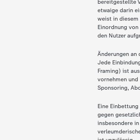
bereitgestellte
etwaige darin ei
c
weist in diesem
h
Einordnung von 
den Nutzer aufg
r
Änderungen an d
i
Jede Einbindung
Framing) ist au
c
vornehmen und k
h
Sponsoring, Abo
t
Eine Einbettung
gegen gesetzlic
e
insbesondere in
verleumderisch
n