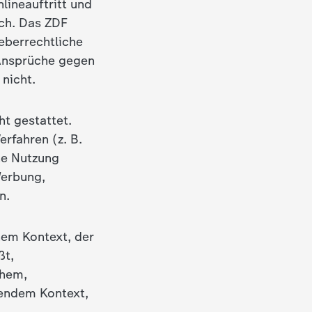
lineauftritt und
ich. Das ZDF
eberrechtliche
 Ansprüche gegen
nicht.
t gestattet.
rfahren (z. B.
he Nutzung
Werbung,
n.
nem Kontext, der
ßt,
chem,
endem Kontext,