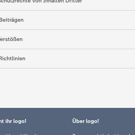
chutzrechte von Inhalten Dritter
Beiträgen
erstößen
ichtlinien
t ihr logo!
Über logo!