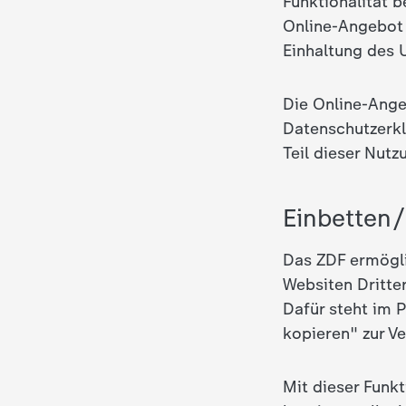
Funktionalität 
i
Online-Angebot 
e
Einhaltung des 
K
Die Online-Ange
Datenschutzerkl
i
Teil dieser Nut
n
Einbetten
d
Das ZDF ermögl
e
Websiten Dritte
Dafür steht im 
r
kopieren" zur V
n
Mit dieser Funkt
a