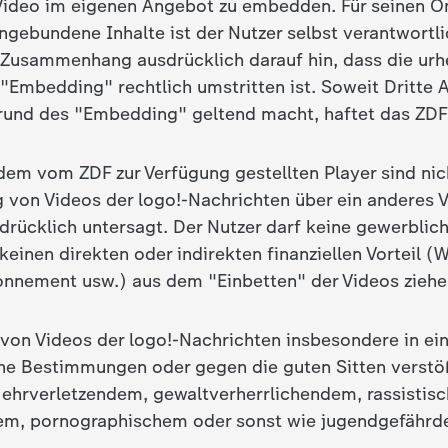
 Video im eigenen Angebot zu embedden. Für seinen On
ngebundene Inhalte ist der Nutzer selbst verantwortl
 Zusammenhang ausdrücklich darauf hin, dass die urh
"Embedding" rechtlich umstritten ist. Soweit Dritte
rund des "Embedding" geltend macht, haftet das ZDF 
em vom ZDF zur Verfügung gestellten Player sind nich
 von Videos der logo!-Nachrichten über ein anderes Ve
sdrücklich untersagt. Der Nutzer darf keine gewerblic
einen direkten oder indirekten finanziellen Vorteil (
nnement usw.) aus dem "Einbetten" der Videos ziehe
 von Videos der logo!-Nachrichten insbesondere in ei
he Bestimmungen oder gegen die guten Sitten verstö
 ehrverletzendem, gewaltverherrlichendem, rassistis
em, pornographischem oder sonst wie jugendgefährd