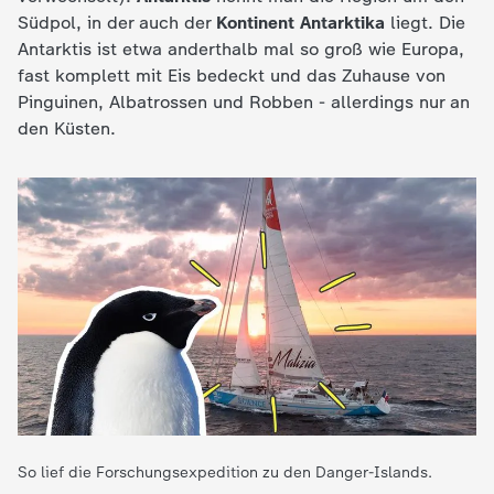
Südpol, in der auch der
Kontinent Antarktika
liegt. Die
e
Antarktis ist etwa anderthalb mal so groß wie Europa,
fast komplett mit Eis bedeckt und das Zuhause von
K
Pinguinen, Albatrossen und Robben - allerdings nur an
den Küsten.
i
n
d
e
r
n
a
So lief die Forschungsexpedition zu den Danger-Islands.