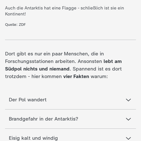
d
Auch die Antarktis hat eine Flagge - schließlich ist sie ein
Kontinent!
e
Quelle: ZDF
s
Z
Dort gibt es nur ein paar Menschen, die in
D
Forschungsstationen arbeiten. Ansonsten
lebt am
Südpol nichts und niemand
. Spannend ist es dort
F
trotzdem - hier kommen
vier Fakten
warum:
Der Pol wandert
Brandgefahr in der Antarktis?
Eisig kalt und windig