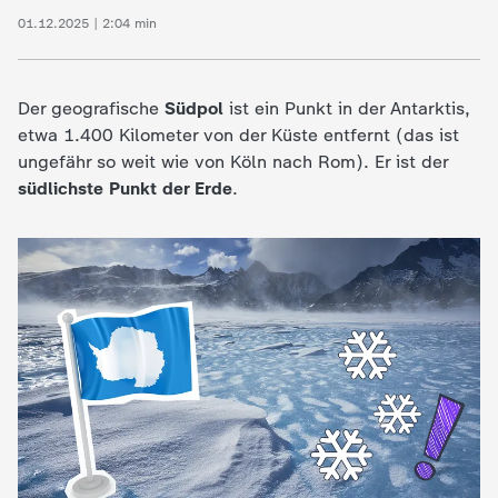
c
01.12.2025 | 2:04 min
h
Der geografische
Südpol
ist ein Punkt in der Antarktis,
r
etwa 1.400 Kilometer von der Küste entfernt (das ist
ungefähr so weit wie von Köln nach Rom). Er ist der
i
südlichste Punkt der Erde
.
c
h
t
e
n