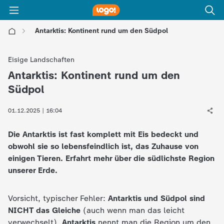
Antarktis: Kontinent rund um den Südpol
l
Eisige Landschaften
o
Antarktis: Kontinent rund um den
:
Südpol
g
01.12.2025 | 16:04
o
Die Antarktis ist fast komplett mit Eis bedeckt und
!
obwohl sie so lebensfeindlich ist, das Zuhause von
einigen Tieren. Erfahrt mehr über die südlichste Region
-
unserer Erde.
d
Vorsicht, typischer Fehler:
Antarktis und Südpol sind
NICHT das Gleiche
(auch wenn man das leicht
i
verwechselt).
Antarktis
nennt man die Region um den