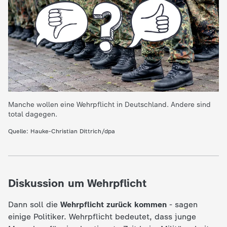
c
h
r
i
Manche wollen eine Wehrpflicht in Deutschland. Andere sind
c
total dagegen.
h
Quelle: Hauke-Christian Dittrich/dpa
t
e
Diskussion um Wehrpflicht
n
Dann soll die
Wehrpflicht
zurück kommen
- sagen
einige Politiker. Wehrpflicht bedeutet, dass junge