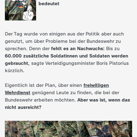
bedeutet
e
K
Der Tag wurde von einigen aus der Politik aber auch
i
genutzt, um über Probleme bei der Bundeswehr zu
sprechen. Denn der
fehlt es an Nachwuchs:
Bis zu
n
60.000 zusätzliche Soldatinnen und Soldaten werden
gebraucht
, sagte Verteidigungsminister Boris Pistorius
d
kürzlich.
e
Eigentlich ist der Plan, über einen
freiwilligen
Wehrdienst
genügend Leute zu finden, die bei der
r
Bundeswehr arbeiten möchten.
Aber was ist, wenn das
nicht ausreicht?
n
a