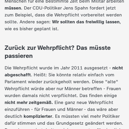
d
Menschen für eine bestimmte Zeit beim Militär arbeiten
müssen
. Der CDU-Politiker Jens Spahn fordert jetzt
e
zum Beispiel, dass die Wehrpflicht vorbereitet werden
sollte. Andere sagen:
Wir sollten das freiwillig lassen
,
s
wie es bisher geplant ist.
Z
Zurück zur Wehrpflicht? Das müsste
passieren
D
Die Wehrpflicht wurde im Jahr 2011 ausgesetzt -
nicht
F
abgeschafft
. Heißt: Sie könnte relativ einfach vom
Parlament wieder zurückgeholt werden. Diese "alte"
Wehrpflicht würde aber nur Männer betreffen - Frauen
wurden damals nicht verpflichtet. Das finden einige
nicht mehr zeitgemäß.
Eine ganz neue Wehrpflicht
einzuführen - für Frauen und Männer - das wäre aber
deutlich
komplizierter
. Es müssten viel mehr Politiker
dafür stimmen und das Grundgesetz geändert werden.