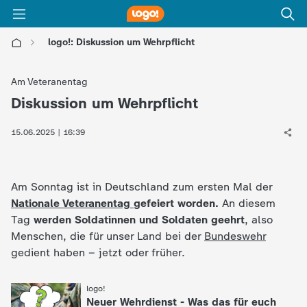
logo!: Diskussion um Wehrpflicht
l
Am Veteranentag
o
Diskussion um Wehrpflicht
:
g
15.06.2025 | 16:39
o
Am Sonntag ist in Deutschland zum ersten Mal der
!
Nationale Veteranentag
gefeiert worden.
An diesem
Tag
werden Soldatinnen und Soldaten geehrt
, also
-
Menschen, die für unser Land bei der
Bundeswehr
gedient haben – jetzt oder früher.
d
logo!
:
i
Neuer Wehrdienst - Was das für euch