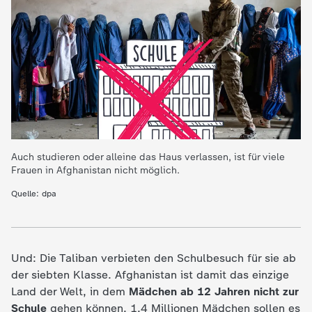
e
K
i
n
d
Auch studieren oder alleine das Haus verlassen, ist für viele
Frauen in Afghanistan nicht möglich.
e
Quelle: dpa
r
n
Und: Die Taliban verbieten den Schulbesuch für sie ab
der siebten Klasse. Afghanistan ist damit das einzige
a
Land der Welt, in dem
Mädchen ab 12 Jahren nicht zur
Schule
gehen können. 1,4 Millionen Mädchen sollen es