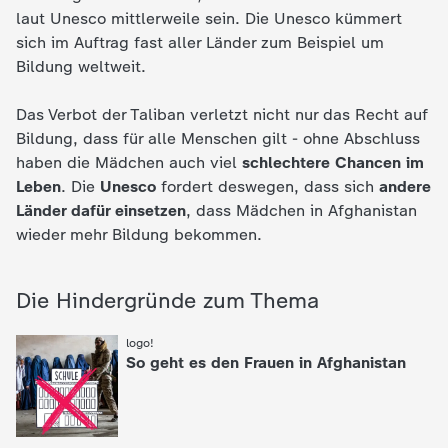
c
laut Unesco mittlerweile sein. Die Unesco kümmert
sich im Auftrag fast aller Länder zum Beispiel um
h
Bildung weltweit.
r
Das Verbot der Taliban verletzt nicht nur das Recht auf
Bildung, dass für alle Menschen gilt - ohne Abschluss
i
haben die Mädchen auch viel
schlechtere Chancen im
Leben
. Die
Unesco
fordert deswegen, dass sich
andere
c
Länder dafür einsetzen
, dass Mädchen in Afghanistan
wieder mehr Bildung bekommen.
h
Die Hindergründe zum Thema
t
:
logo!
e
So geht es den Frauen in Afghanistan
n