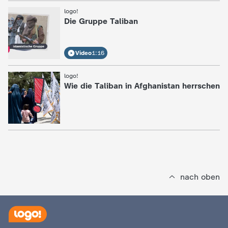
d
:
logo!
Die Gruppe Taliban
e
s
Video
1:16
Z
:
logo!
Wie die Taliban in Afghanistan herrschen
D
F
nach oben