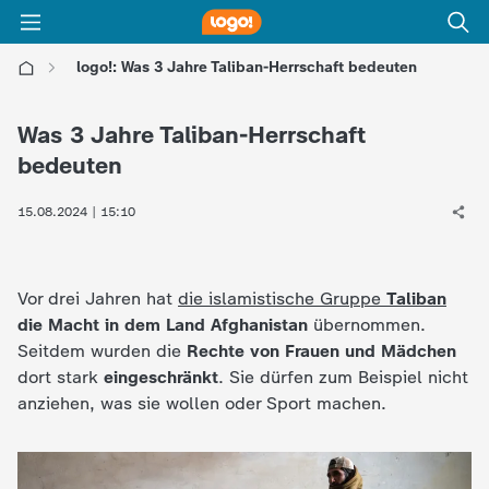
logo!: Was 3 Jahre Taliban-Herrschaft bedeuten
l
Was 3 Jahre Taliban-Herrschaft
o
bedeuten
g
15.08.2024 | 15:10
o
Vor drei Jahren hat
die islamistische Gruppe
Taliban
!
die Macht in dem Land Afghanistan
übernommen.
Seitdem wurden die
Rechte von Frauen und Mädchen
-
dort stark
eingeschränkt
. Sie dürfen zum Beispiel nicht
anziehen, was sie wollen oder Sport machen.
d
i