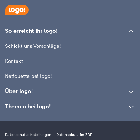
c
h
So erreicht ihr logo!
r
Schickt uns Vorschläge!
i
Kontakt
c
Netiquette bei logo!
h
Über logo!
t
Themen bei logo!
e
n
Datenschutzeinstellungen
Datenschutz im ZDF