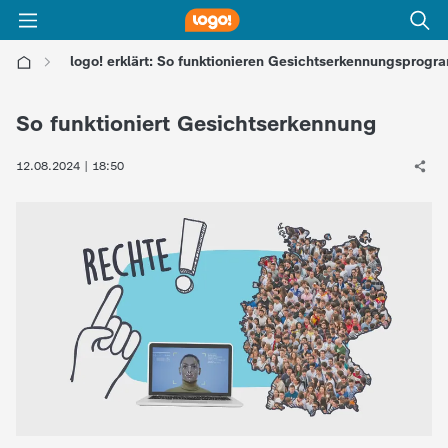
logo! erklärt: So funktionieren Gesichtserkennungsprog
l
So funktioniert Gesichtserkennung
o
12.08.2024 | 18:50
g
o
!
-
d
i