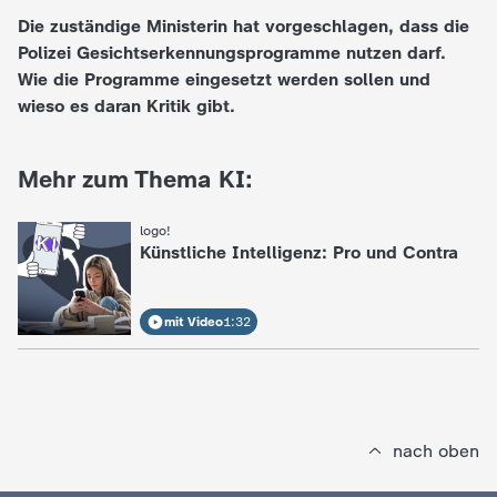
Die zuständige Ministerin hat vorgeschlagen, dass die
e
Polizei Gesichtserkennungsprogramme nutzen darf.
Wie die Programme eingesetzt werden sollen und
K
wieso es daran Kritik gibt.
i
Mehr zum Thema KI:
n
logo!
:
d
Künstliche Intelligenz: Pro und Contra
e
mit Video
1:32
r
n
nach oben
a