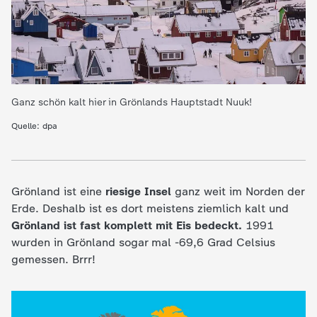
e
K
i
Ganz schön kalt hier in Grönlands Hauptstadt Nuuk!
n
Quelle: dpa
d
Grönland ist eine
riesige Insel
ganz weit im Norden der
e
Erde. Deshalb ist es dort meistens ziemlich kalt und
Grönland ist fast komplett mit Eis bedeckt.
1991
r
wurden in Grönland sogar mal -69,6 Grad Celsius
gemessen. Brrr!
n
a