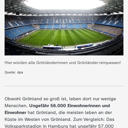
d
e
s
Z
D
Hier würden alle Grönländerinnen und Grönländer reinpassen!
F
Quelle: dpa
Obwohl Grönland so groß ist, leben dort nur wenige
Menschen.
Ungefähr 56.000 Einwohnerinnen und
Einwohner
hat Grönland, die meisten leben an der
Küste im Westen von Grönland. Zum Vergleich: Das
Volksparkstadion in Hamburg hat ungefähr 57.000