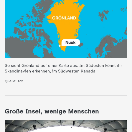
c
h
r
i
c
So sieht Grönland auf einer Karte aus. Im Südosten könnt ihr
Skandinavien erkennen, im Südwesten Kanada.
h
Quelle: zdf
t
e
Große Insel, wenige Menschen
n