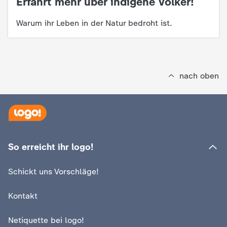
Erfahrt mehr über indigene Völker!
:
c
Warum ihr Leben in der Natur bedroht ist.
h
r
nach oben
i
c
h
So erreicht ihr logo!
t
Schickt uns Vorschläge!
e
Kontakt
n
Netiquette bei logo!