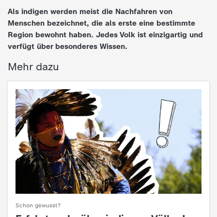
Als indigen werden meist die Nachfahren von
e
Menschen bezeichnet, die als erste eine bestimmte
Region bewohnt haben. Jedes Volk ist einzigartig und
K
verfügt über besonderes Wissen.
i
Mehr dazu
n
d
e
r
n
a
Schon gewusst?