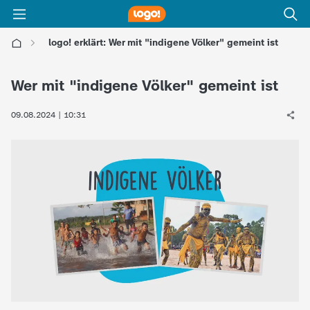
logo! erklärt: Wer mit "indigene Völker" gemeint ist
l
Wer mit "indigene Völker" gemeint ist
o
09.08.2024 | 10:31
g
o
!
-
d
i