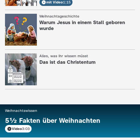
mit Video
1:15
a
Weihnachtsgeschichte
:
c
Warum Jesus in einem Stall geboren
wurde
h
r
Alles, was ihr wissen müsst
:
Das ist das Christentum
i
c
h
t
Weihnachtswissen
:
5½ Fakten über Weihnachten
e
Video
3:03