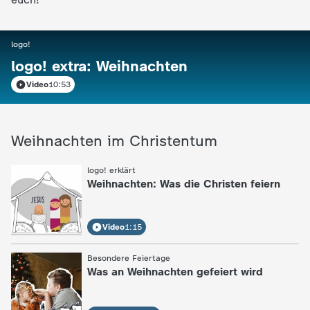
i
logo!
:
e
logo! extra: Weihnachten
Video
10:53
K
i
Weihnachten im Christentum
n
logo! erklärt
:
Weihnachten: Was die Christen feiern
d
e
Video
1:15
r
Besondere Feiertage
:
Was an Weihnachten gefeiert wird
n