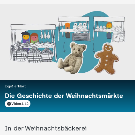
:
logo! erklärt
Warum wir uns
:
Weihnachtsmuffel? Kein Stress!
Weihnachtsbäume
So klappt es mit der
Weihnachtsstimmung!
Video
1:40
logo! erklärt
:
Die Geschichte der Weihnachtsmärkte
Video
1:12
In der Weihnachtsbäckerei