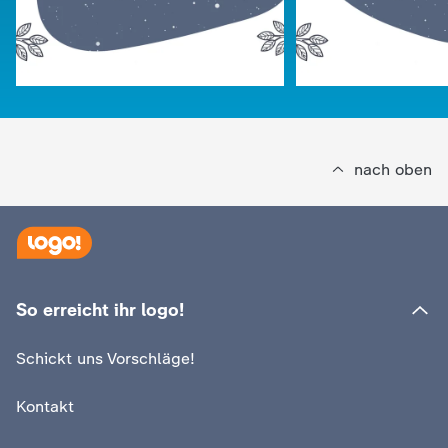
nach oben
So erreicht ihr logo!
:
:
logo!
logo!
Türchen 24
Türchen 23
Schickt uns Vorschläge!
Video
0:10
Video
0:09
Kontakt