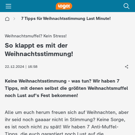
7 Tipps für Weihnachtsstimmung Last Minute!
l
Weihnachtsmuffel? Kein Stress!
o
So klappt es mit der
:
Weihnachtsstimmung!
g
22.12.2024 | 16:58
o
Keine Weihnachtsstimmung - was tun? Wir haben 7
!
Tipps, mit denen selbst die größten Weihnachtsmuffel
noch Lust auf's Fest bekommen!
-
Alle um euch herum freuen sich auf Weihnachten, aber
d
ihr seid noch gaaaar nicht in Stimmung? Keine Sorge,
es ist noch nicht zu spät! Wir haben 7 Anti-Muffel-
i
Tipps, die euch garantiert noch Lust auf die