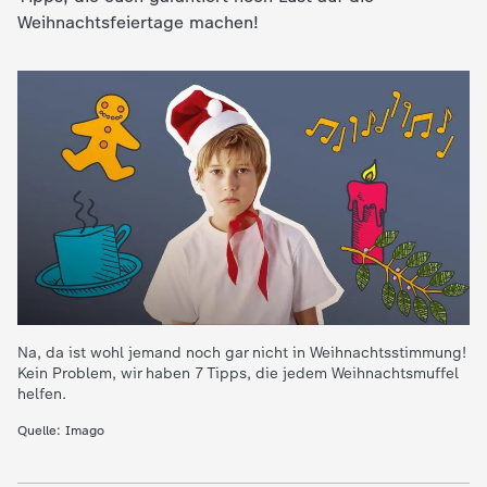
Weihnachtsfeiertage machen!
e
K
i
n
d
e
r
Na, da ist wohl jemand noch gar nicht in Weihnachtsstimmung!
Kein Problem, wir haben 7 Tipps, die jedem Weihnachtsmuffel
helfen.
n
Quelle: Imago
a