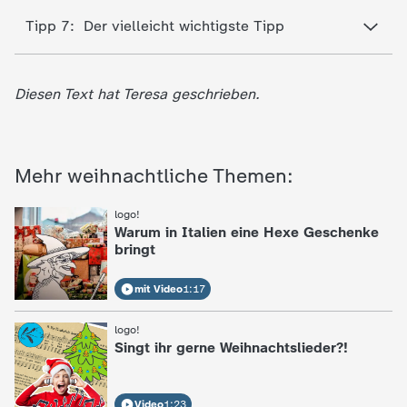
d
Tipp 7: Der vielleicht wichtigste Tipp
e
s
Diesen Text hat Teresa geschrieben.
Z
Mehr weihnachtliche Themen:
D
logo!
:
F
Warum in Italien eine Hexe Geschenke
bringt
mit Video
1:17
logo!
:
Singt ihr gerne Weihnachtslieder?!
Video
1:23