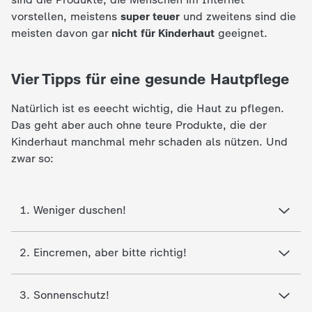
c
vorstellen, meistens
super teuer
und zweitens sind die
meisten davon gar
nicht für Kinderhaut
geeignet.
h
Vier Tipps für eine gesunde Hautpflege
r
Natürlich ist es eeecht wichtig, die Haut zu pflegen.
i
Das geht aber auch ohne teure Produkte, die der
Kinderhaut manchmal mehr schaden als nützen. Und
c
zwar so:
h
1. Weniger duschen!
t
e
2. Eincremen, aber bitte richtig!
n
3. Sonnenschutz!