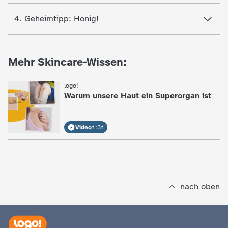
d
4. Geheimtipp: Honig!
e
s
Mehr Skincare-Wissen:
Z
logo!
:
Warum unsere Haut ein Superorgan ist
D
F
Video
1:31
nach oben