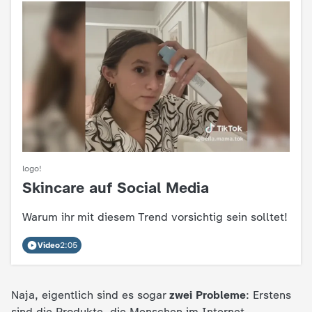
e
K
i
n
d
logo!
Skincare auf Social Media
:
e
Warum ihr mit diesem Trend vorsichtig sein solltet!
r
Video
2:05
n
a
Naja, eigentlich sind es sogar
zwei Probleme
: Erstens
sind die Produkte, die Menschen im Internet