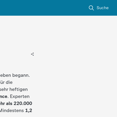
Suche
 beben begann.
ür die
sehr heftigen
ince
. Experten
hr als 220.000
 Mindestens
1,2