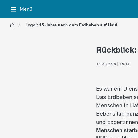
Menü
logo!: 15 Jahre nach dem Erdbeben auf Haiti
l
Rückblick:
o
12.01.2025 | 18:14
g
o
Es war ein Dien
!
Das
Erdbeben
se
Menschen in Hai
-
Bebens lag ganz
und Expertinnen
d
Menschen starb