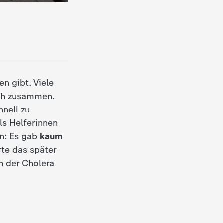
n gibt. Viele
ch zusammen.
nell zu
ls Helferinnen
en: Es gab
kaum
rte das später
n der Cholera