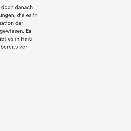
, doch danach
ungen, die es in
uation der
angewiesen.
Es
bt es in Haiti
bereits vor