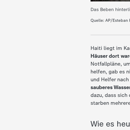
Das Beben hinterl
c
Quelle: AP/Esteban 
h
r
Haiti liegt im K
i
Häuser dort war
Notfallpläne, u
c
helfen, gab es 
und Helfer nach
h
sauberes Wasse
t
dazu, dass sich
starben mehrer
e
Wie es heu
n