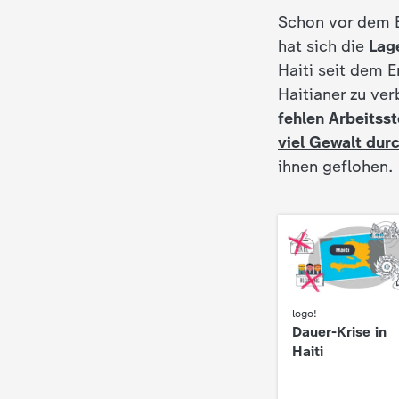
d
Schon vor dem E
hat sich die
Lage
e
Haiti seit dem E
Haitianer zu ve
s
fehlen Arbeitss
viel Gewalt dur
Z
ihnen geflohen.
D
F
logo!
:
Dauer-Krise in
Haiti