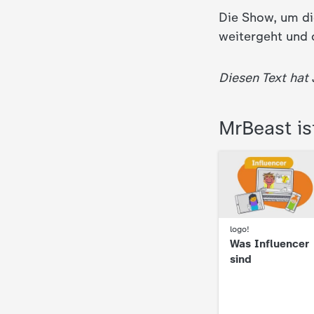
d
Die Show, um die
weitergeht und 
e
Diesen Text hat
s
Z
MrBeast is
D
F
:
logo!
Was Influencer
sind