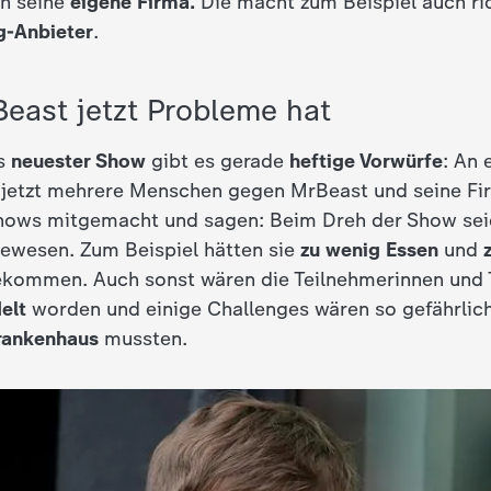
ch seine
eigene Firma.
Die macht zum Beispiel auch ri
g-Anbieter
.
east jetzt Probleme hat
s
neuester Show
gibt es gerade
heftige Vorwürfe
: An
 jetzt mehrere Menschen gegen MrBeast und seine F
hows mitgemacht und sagen: Beim Dreh der Show sei
gewesen. Zum Beispiel hätten sie
zu wenig Essen
und
kommen. Auch sonst wären die Teilnehmerinnen und 
elt
worden und einige Challenges wären so gefährlic
rankenhaus
mussten.