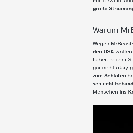
mittlerweile au
i
große Streamin
e
Warum MrB
K
Wegen MrBeast
i
den USA
wollen
n
haben bei der S
gar nicht okay 
d
zum Schlafen
be
schlecht behand
e
Menschen
ins K
r
n
a