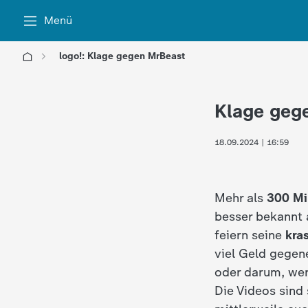
Menü
logo!: Klage gegen MrBeast
l
Klage geg
o
18.09.2024 | 16:59
g
o
Mehr als
300 Mi
!
besser bekannt 
feiern seine
kra
-
viel Geld gegen
oder darum, wer
d
Die Videos sind 