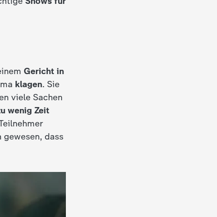
chtige
Shows für
 einem
Gericht in
irma
klagen
. Sie
en viele Sachen
zu wenig Zeit
Teilnehmer
h gewesen, dass