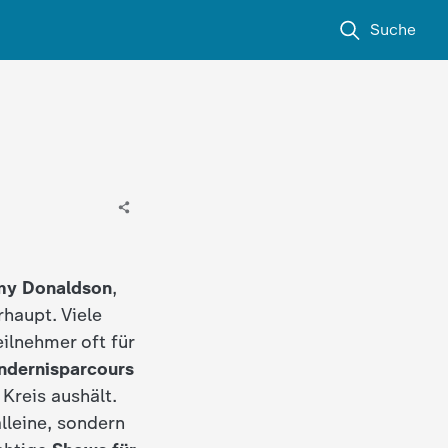
Suche
y Donaldson
,
haupt. Viele
ilnehmer oft für
indernisparcours
Kreis aushält.
lleine, sondern