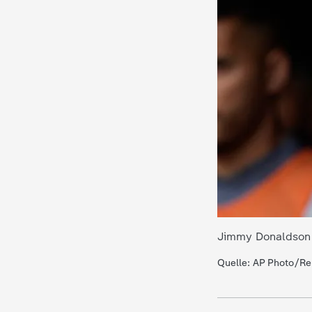
c
h
r
i
c
h
t
Jimmy Donaldson s
e
Quelle: AP Photo/Re
n