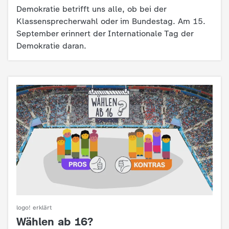
c
Demokratie betrifft uns alle, ob bei der
Klassensprecherwahl oder im Bundestag. Am 15.
h
September erinnert der Internationale Tag der
Demokratie daran.
r
i
c
h
t
e
n
logo! erklärt
Wählen ab 16?
: