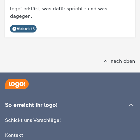
d
logo! erklärt, was dafür spricht - und was
e
dagegen.
Video
1:15
s
Z
D
nach oben
F
So erreicht ihr logo!
Schickt uns Vorschläge!
Kontakt