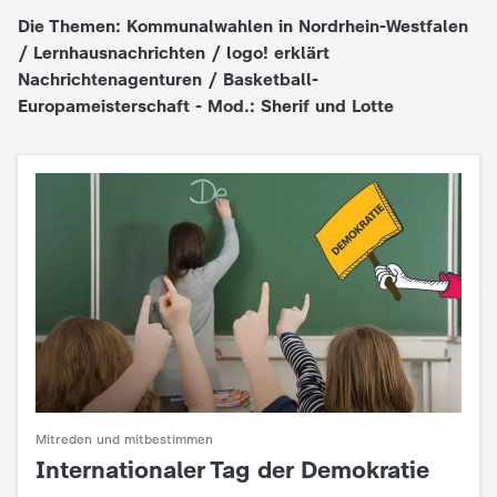
Die Themen: Kommunalwahlen in Nordrhein-Westfalen
e
/ Lernhausnachrichten / logo! erklärt
Nachrichtenagenturen / Basketball-
K
Europameisterschaft - Mod.: Sherif und Lotte
i
n
d
e
r
n
Mitreden und mitbestimmen
a
Internationaler Tag der Demokratie
: