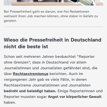
c
Bei Pressefreiheit geht es darum, wie frei Redaktionen
h
weltweit ihren Job machen können, ohne dabei in Gefahr zu
geraten.
r
i
Wieso die Pressefreiheit in Deutschland
nicht die beste ist
c
Schon seit mehreren Jahren beobachtet "Reporter
h
ohne Grenzen", dass in Deutschland vor allem
Journalistinnen und Journalisten gefährdet sind, die
t
über
Rechtsextremismus
berichten. Auch im
vergangenen Jahr gab es viele Fälle, in denen
e
Rechtsextreme Journalistinnen und Journalisten
bedroht und beleidigt haben.
Einige Reporterinnen und
n
Reporter mussten sogar
Angst vor körperlicher Gewalt
haben.