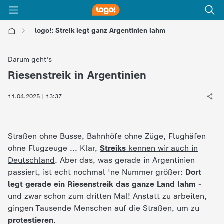
logo!: Streik legt ganz Argentinien lahm
l
Darum geht's
o
Riesenstreik in Argentinien
:
g
11.04.2025 | 13:37
o
Straßen ohne Busse, Bahnhöfe ohne Züge, Flughäfen
!
ohne Flugzeuge ... Klar,
Streiks
kennen wir auch in
Deutschland
. Aber das, was gerade in Argentinien
-
passiert, ist echt nochmal 'ne Nummer größer:
Dort
legt gerade ein Riesenstreik das ganze Land lahm
-
d
und zwar schon zum dritten Mal! Anstatt zu arbeiten,
gingen Tausende Menschen auf die Straßen, um zu
i
protestieren
.