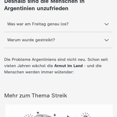
Deshalb sind die Menschen in
c
Argentinien unzufrieden
h
Was war am Freitag genau los?
r
Warum wurde gestreikt?
i
c
Die Probleme Argentiniens sind nicht neu. Schon seit
vielen Jahren wächst die
Armut im Land
- und die
h
Menschen werden immer wütender:
t
e
Mehr zum Thema Streik
n