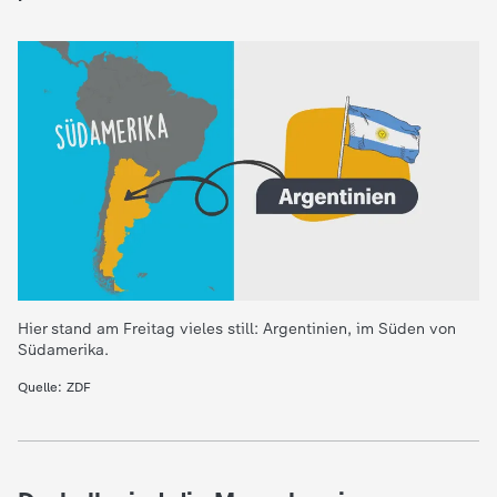
e
K
i
n
d
e
Hier stand am Freitag vieles still: Argentinien, im Süden von
Südamerika.
r
Quelle: ZDF
n
a