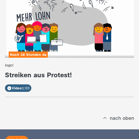
d
e
s
Z
Noch 18 Stunden da
D
logo!
:
Streiken aus Protest!
F
Video
1:03
nach oben