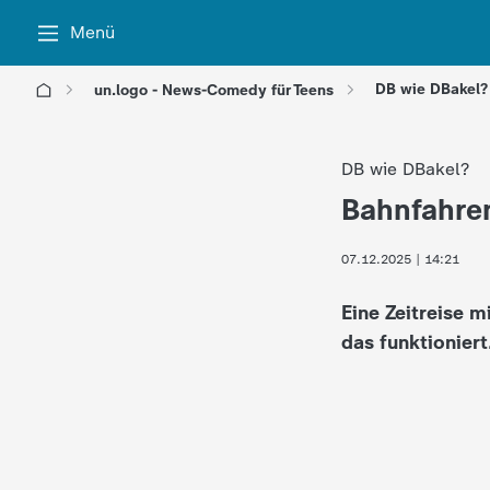
Menü
DB wie DBakel? 
un.logo - News-Comedy für Teens
l
DB wie DBakel?
o
Bahnfahre
:
g
07.12.2025 | 14:21
o
Eine Zeitreise 
!
das funktioniert
-
d