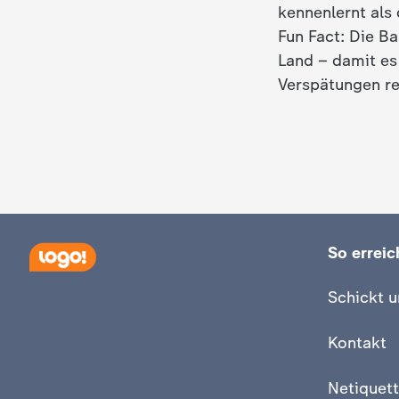
kennenlernt als 
d
Fun Fact: Die Ba
Land – damit es
e
Verspätungen r
s
Z
D
F
So erreich
Schickt u
Kontakt
Netiquett