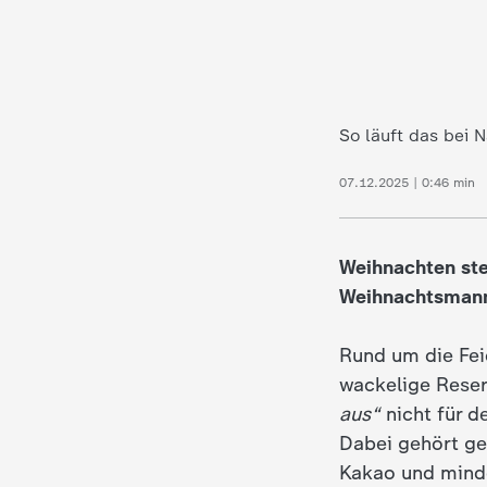
c
h
So läuft das bei N
r
07.12.2025 | 0:46 min
i
c
Weihnachten ste
Weihnachtsmann 
h
Rund um die Feie
t
wackelige Reser
e
aus“
nicht für de
Dabei gehört ge
n
Kakao und minde