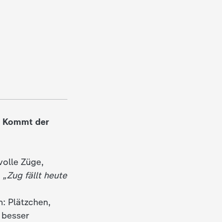
e: Kommt der
volle Züge,
e
„Zug fällt heute
: Plätzchen,
 besser