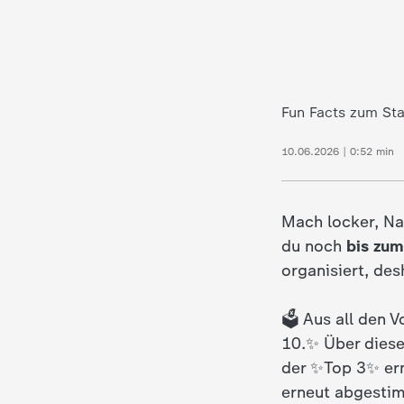
c
h
Fun Facts zum St
r
10.06.2026 | 0:52 min
i
c
Mach locker, Nad
du noch
bis zum
h
organisiert, de
t
🗳️ Aus all den 
e
10.✨ Über diese
der ✨Top 3✨ erm
n
erneut abgesti