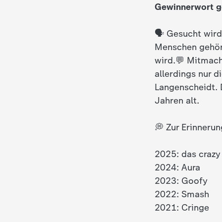
Gewinnerwort g
d
🗣️ Gesucht wir
e
Menschen gehört
s
wird.💬 Mitmache
allerdings nur 
Z
Langenscheidt. 
Jahren alt.
D
💭 Zur Erinneru
F
2025: das crazy
2024: Aura
2023: Goofy
2022: Smash
2021: Cringe