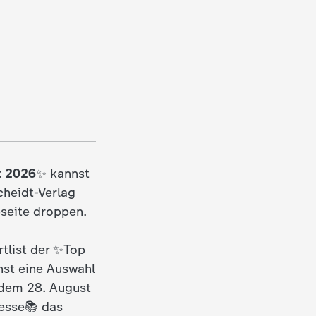
t 2026
✨ kannst
cheidt-Verlag
bseite droppen.
rtlist der ✨Top
hst eine Auswahl
 dem 28. August
esse📚 das