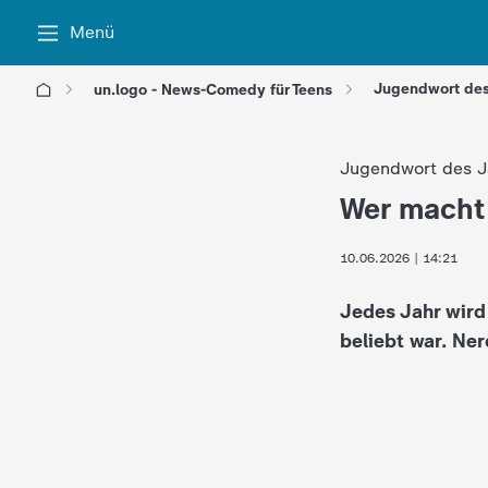
Menü
Jugendwort des
un.logo - News-Comedy für Teens
l
Jugendwort des J
o
Wer macht
:
g
10.06.2026 | 14:21
o
Jedes Jahr wird
!
beliebt war. Ne
-
d