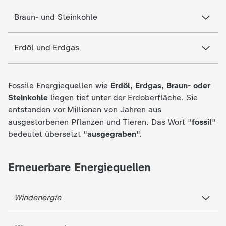
c
Braun- und Steinkohle
h
Erdöl und Erdgas
r
i
Fossile Energiequellen wie
Erdöl, Erdgas, Braun- oder
Steinkohle
liegen tief unter der Erdoberfläche. Sie
c
entstanden vor Millionen von Jahren aus
ausgestorbenen Pflanzen und Tieren. Das Wort "
fossil
"
h
bedeutet übersetzt "
ausgegraben
".
t
Erneuerbare Energiequellen
e
Windenergie
n