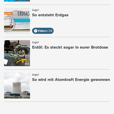
logo!
:
So entsteht Erdgas
Video
1:29
logo!
:
Erdöl: Es steckt sogar in eurer Brotdose
logo!
:
So wird mit Atomkraft Energie gewonnen