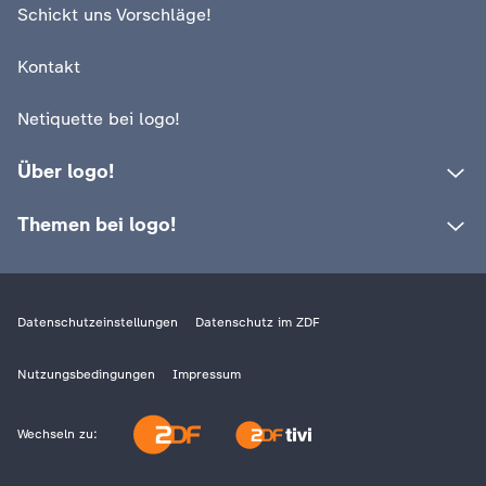
Schickt uns Vorschläge!
So niedrig steht das Wasser
zu tun hat
Kontakt
Netiquette bei logo!
Über logo!
Themen bei logo!
Datenschutzeinstellungen
Datenschutz im ZDF
Nutzungsbedingungen
Impressum
Wechseln zu: