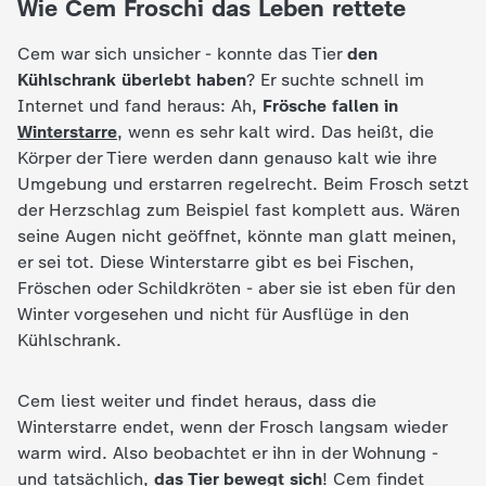
Wie Cem Froschi das Leben rettete
c
Cem war sich unsicher - konnte das Tier
den
h
Kühlschrank überlebt haben
? Er suchte schnell im
Internet und fand heraus: Ah,
Frösche fallen in
r
Winterstarre
, wenn es sehr kalt wird. Das heißt, die
Körper der Tiere werden dann genauso kalt wie ihre
i
Umgebung und erstarren regelrecht. Beim Frosch setzt
der Herzschlag zum Beispiel fast komplett aus. Wären
c
seine Augen nicht geöffnet, könnte man glatt meinen,
er sei tot. Diese Winterstarre gibt es bei Fischen,
h
Fröschen oder Schildkröten - aber sie ist eben für den
Winter vorgesehen und nicht für Ausflüge in den
t
Kühlschrank.
e
Cem liest weiter und findet heraus, dass die
Winterstarre endet, wenn der Frosch langsam wieder
n
warm wird. Also beobachtet er ihn in der Wohnung -
und tatsächlich,
das Tier bewegt sich
! Cem findet