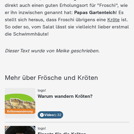
d
direkt auch einen guten Erholungsort für "Froschi", wie
er ihn inzwischen genannt hat:
Papas Gartenteich
! Es
e
stellt sich heraus, dass Froschi übrigens eine
Kröte
ist.
So oder so, vom Salat lässt sie vielleicht lieber erstmal
s
die Schwimmhäute!
Z
Dieser Text wurde von Meike geschrieben.
D
F
Mehr über Frösche und Kröten
logo!
:
Warum wandern Kröten?
Video
1:32
logo!
: