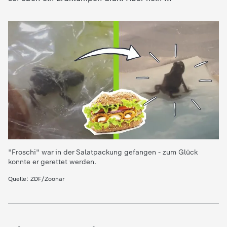
e
K
i
n
d
e
"Froschi" war in der Salatpackung gefangen - zum Glück
konnte er gerettet werden.
r
Quelle: ZDF/Zoonar
n
a