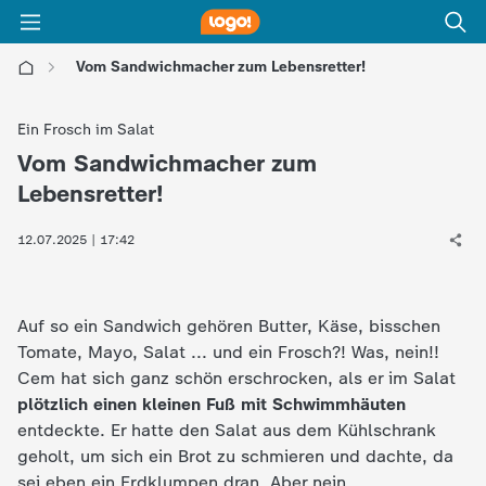
Vom Sandwichmacher zum Lebensretter!
l
Ein Frosch im Salat
o
Vom Sandwichmacher zum
:
Lebensretter!
g
12.07.2025 | 17:42
o
!
Auf so ein Sandwich gehören Butter, Käse, bisschen
Tomate, Mayo, Salat ... und ein Frosch?! Was, nein!!
-
Cem hat sich ganz schön erschrocken, als er im Salat
plötzlich einen kleinen Fuß mit Schwimmhäuten
d
entdeckte. Er hatte den Salat aus dem Kühlschrank
geholt, um sich ein Brot zu schmieren und dachte, da
i
sei eben ein Erdklumpen dran. Aber nein ...