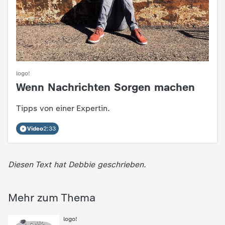
d
e
s
Z
logo!
Wenn Nachrichten Sorgen machen
:
D
Tipps von einer Expertin.
F
Video
2:33
Diesen Text hat Debbie geschrieben.
Mehr zum Thema
:
logo!