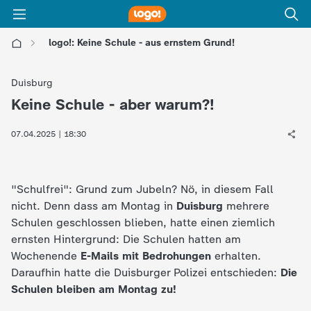
logo!: Keine Schule - aus ernstem Grund!
l
Duisburg
o
Keine Schule - aber warum?!
:
g
07.04.2025 | 18:30
o
"Schulfrei": Grund zum Jubeln? Nö, in diesem Fall
!
nicht. Denn dass am Montag in
Duisburg
mehrere
Schulen geschlossen blieben, hatte einen ziemlich
-
ernsten Hintergrund: Die Schulen hatten am
Wochenende
E-Mails mit Bedrohungen
erhalten.
d
Daraufhin hatte die Duisburger Polizei entschieden:
Die
Schulen bleiben am Montag zu!
i