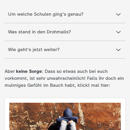
c
Um welche Schulen ging's genau?
h
Was stand in den Drohmails?
r
i
Wie geht's jetzt weiter?
c
Aber
keine Sorge
: Dass so etwas auch bei euch
h
vorkommt, ist sehr unwahrscheinlich! Falls ihr doch ein
mulmiges Gefühl im Bauch habt, klickt mal hier:
t
e
n