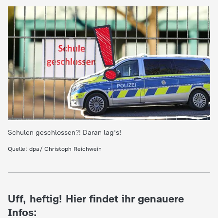
e
K
i
n
d
e
Schulen geschlossen?! Daran lag's!
Quelle: dpa/ Christoph Reichwein
r
n
Uff, heftig! Hier findet ihr genauere
a
Infos: