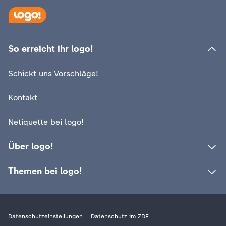
:
logo!
Wieso Vögel im W
So erreicht ihr logo!
:
logo!
frieren
Äh, welcher Vogel ist
Schickt uns Vorschläge!
nochmal welcher?!
Video
1:29
Kontakt
Netiquette bei logo!
Über logo!
Themen bei logo!
Datenschutzeinstellungen
Datenschutz im ZDF