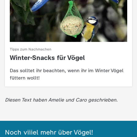
c
h
r
i
Tipps zum Nachmachen
Winter-Snacks für Vögel
:
c
Das solltet ihr beachten, wenn ihr im Winter Vögel
füttern wollt!
h
t
Diesen Text haben Amelie und Caro geschrieben.
e
n
Noch viiiel mehr über Vögel!