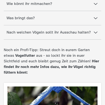
Wie könnt ihr mitmachen?
e
Was bringt das?
K
i
Nach welchen Vögeln sollt ihr Ausschau halten?
n
Noch ein Profi-Tipp: Streut doch in eurem Garten
d
etwas
Vogelfutter
aus - so lockt ihr sie in euer
Sichtfeld und euch bleibt genug Zeit zum Zählen!
Hier
e
findet ihr noch mehr Infos dazu, wie ihr Vögel richtig
füttern könnt:
r
n
a