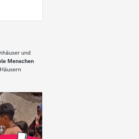
enhäuser und
ele Menschen
 Häusern