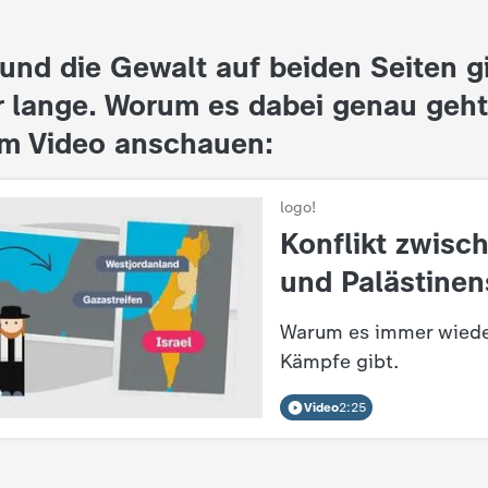
 und die Gewalt auf beiden Seiten g
 lange. Worum es dabei genau geht,
im Video anschauen:
logo!
:
Konflikt zwisch
und Palästinen
Warum es immer wieder
Kämpfe gibt.
Video
2:25