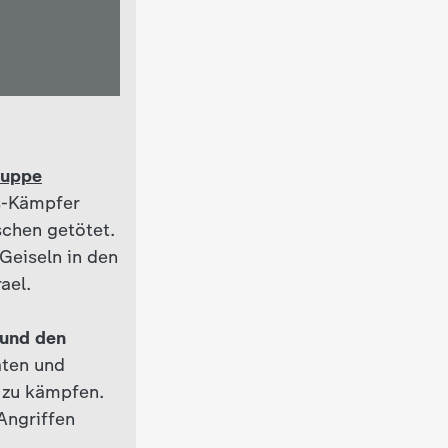
ruppe
s-Kämpfer
schen getötet.
Geiseln in den
ael.
 und den
aten und
 zu kämpfen.
 Angriffen