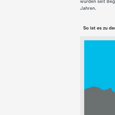
wurden seit Beg
i
Jahren.
e
K
So ist es zu 
i
n
d
e
r
n
a