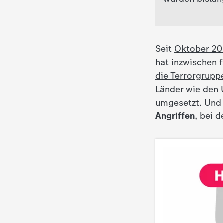
d
e
Seit
Oktober 20
s
hat inzwischen f
die Terrorgrup
Z
Länder wie den 
umgesetzt. Und 
D
Angriffen
, bei 
F