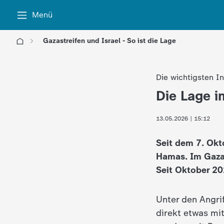
Menü
Gazastreifen und Israel - So ist die Lage
l
Die wichtigsten I
o
Die Lage i
:
g
13.05.2026 | 15:12
o
Seit dem 7. Okt
!
Hamas. Im Gazas
Seit Oktober 20
-
Unter den Angri
d
direkt etwas mit