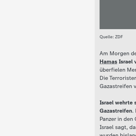
c
h
Quelle: ZDF
r
Am Morgen d
i
Hamas
Israel 
überfielen Me
c
Die Terrorist
h
Gazastreifen 
t
Israel wehrte
Gazastreifen
.
e
Panzer in den
Israel sagt, d
n
wurden bislan