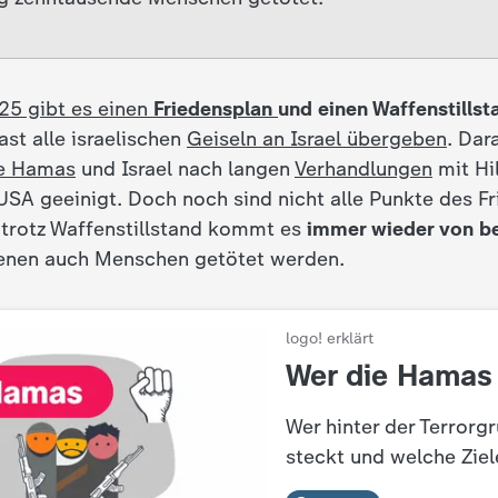
25 gibt es einen
Friedensplan
und einen Waffenstillst
ast alle israelischen
Geiseln an Israel übergeben
. Dar
pe Hamas
und Israel nach langen
Verhandlungen
mit Hi
USA geeinigt. Doch noch sind nicht alle Punkte des F
trotz Waffenstillstand kommt es
immer wieder von be
denen auch Menschen getötet werden.
logo! erklärt
:
Wer die Hamas 
Wer hinter der Terror
steckt und welche Ziele