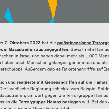
es
7. Oktobers 2023
hat die
palästinensische Terrorg
vom Gazastreifen aus angegriffen
. Bewaffnete Hama
nschen in Israel und haben dabei mehr als 1.000 Men
en haben auch Menschen gefangen genommen und als 
verschleppt. Außerdem gab es Raketenangriffe auf Isr
 sich und reagierte mit Gegenangriffen auf die Hamas
 Die israelische Regierung schickte zum Beispiel Sold
 Gazastreifen, um dort gegen die Terrorgruppe Hamas
ass es die
Terrorgruppe Hamas besiegen
will. Bei den
g zehntausende Menschen getötet.