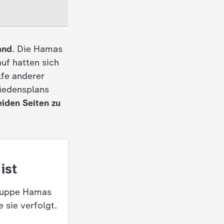
and
. Die Hamas
auf hatten sich
lfe anderer
riedensplans
iden Seiten zu
ist
gruppe Hamas
 sie verfolgt.