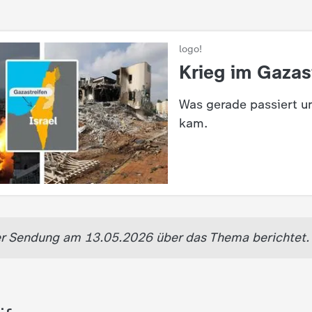
s
logo!
:
Krieg im Gazas
Was gerade passiert u
kam.
der Sendung am 13.05.2026 über das Thema berichtet.