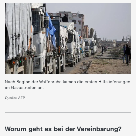
e
K
i
n
d
Nach Beginn der Waffenruhe kamen die ersten Hilfslieferungen
e
im Gazastreifen an.
r
Quelle: AFP
n
a
Worum geht es bei der Vereinbarung?