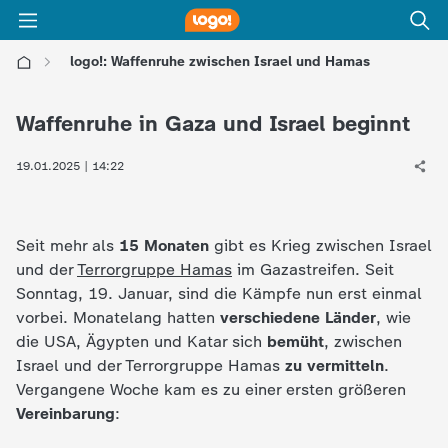
logo!: Waffenruhe zwischen Israel und Hamas
l
Waffenruhe in Gaza und Israel beginnt
o
19.01.2025 | 14:22
g
o
Seit mehr als
15 Monaten
gibt es Krieg zwischen Israel
und der
Terrorgruppe Hamas
im Gazastreifen. Seit
!
Sonntag, 19. Januar, sind die Kämpfe nun erst einmal
vorbei. Monatelang hatten
verschiedene Länder
, wie
-
die USA, Ägypten und Katar sich
bemüht
, zwischen
Israel und der Terrorgruppe Hamas
zu vermitteln
.
d
Vergangene Woche kam es zu einer ersten größeren
Vereinbarung
:
i