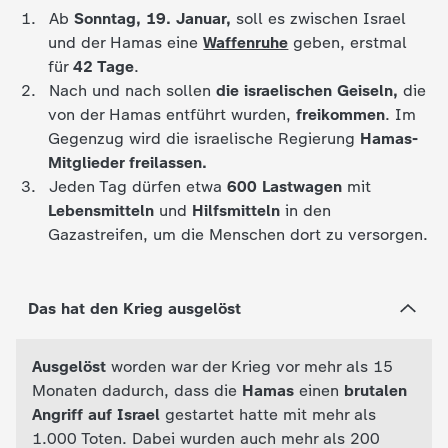
c
Ab
Sonntag, 19. Januar,
soll es zwischen Israel
und der Hamas eine
Waffenruhe
geben, erstmal
h
für
42 Tage
.
Nach und nach sollen
die israelischen Geiseln,
die
r
von der Hamas entführt wurden,
freikommen
. Im
Gegenzug wird die israelische Regierung
Hamas-
i
Mitglieder freilassen.
Jeden Tag dürfen etwa
600 Lastwagen
mit
c
Lebensmitteln
und
Hilfsmitteln
in den
Gazastreifen, um die Menschen dort zu versorgen.
h
t
Das hat den Krieg ausgelöst
e
Ausgelöst
worden war der Krieg vor mehr als 15
Monaten dadurch, dass die
Hamas
einen
brutalen
n
Angriff auf Israel
gestartet hatte mit mehr als
1.000 Toten. Dabei wurden auch mehr als 200