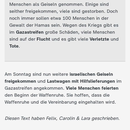
d
Menschen als Geiseln genommen. Einige sind
seither freigekommen, viele sind gestorben. Doch
e
noch immer sollen etwa 100 Menschen in der
Gewalt der Hamas sein. Wegen des Kriegs gibt es
s
im
Gazastreifen
große Schäden, viele Menschen
sind auf der
Flucht
und es gibt viele
Verletzte
und
Z
Tote
.
D
F
Am Sonntag sind nun weitere
israelischen Geiseln
freigekommen
und
Lastwagen mit Hilfslieferungen
im
Gazastreifen angekommen.
Viele Menschen feierten
den Beginn der Waffenruhe. Sie hoffen, dass die
Waffenruhe und die Vereinbarung eingehalten wird.
Diesen Text haben Felix, Carolin & Lara geschrieben.