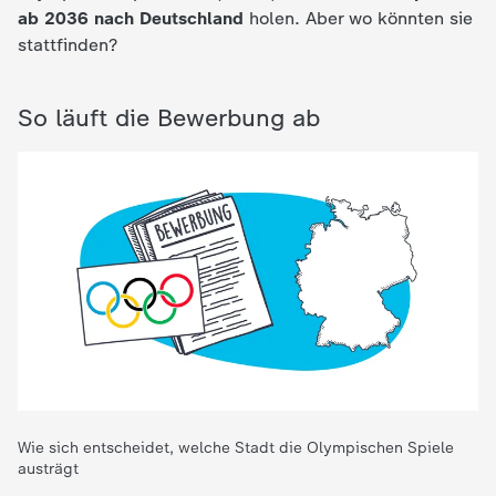
ab 2036 nach Deutschland
holen. Aber wo könnten sie
e
stattfinden?
K
So läuft die Bewerbung ab
i
n
d
e
r
n
Wie sich entscheidet, welche Stadt die Olympischen Spiele
a
austrägt