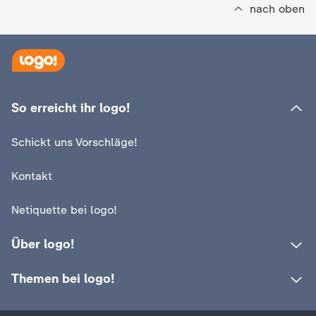
nach oben
:
logo!
Warum das Olym
So erreicht ihr logo!
:
logo!
Feuer so besonde
Fünf wichtige olympische
Schickt uns Vorschläge!
Symbole
Video
1:25
Kontakt
Netiquette bei logo!
Über logo!
Themen bei logo!