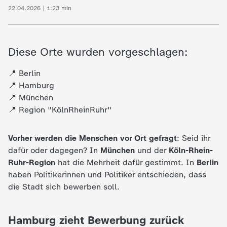
c
22.04.2026 | 1:23 min
h
Diese Orte wurden vorgeschlagen:
r
📍 Berlin
i
📍 Hamburg
📍 München
c
📍 Region "KölnRheinRuhr"
h
Vorher werden die Menschen vor Ort gefragt
: Seid ihr
dafür oder dagegen? In
München
und der
Köln-Rhein-
t
Ruhr-Region
hat die Mehrheit dafür gestimmt. In
Berlin
haben Politikerinnen und Politiker entschieden, dass
e
die Stadt sich bewerben soll.
n
Hamburg zieht Bewerbung zurück