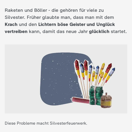
d
Raketen und Böller - die gehören für viele zu
e
Silvester. Früher glaubte man, dass man mit dem
Krach
und den
Lichtern
böse Geister und Unglück
s
vertreiben
kann, damit das neue Jahr
glücklich
startet.
Z
D
F
Diese Probleme macht Silvesterfeuerwerk.