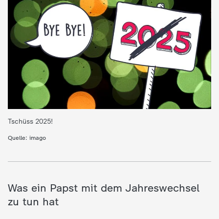
e
K
i
n
d
Tschüss 2025!
e
Quelle: imago
r
n
Was ein Papst mit dem Jahreswechsel
zu tun hat
a