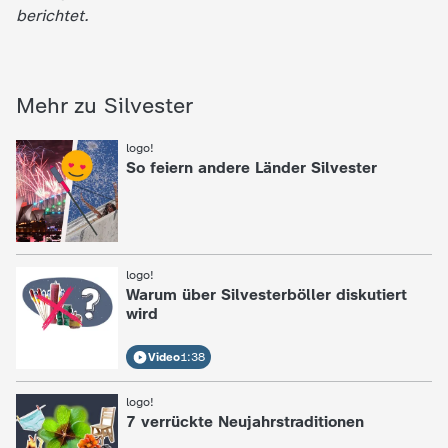
berichtet.
Mehr zu Silvester
logo!
:
So feiern andere Länder Silvester
logo!
:
Warum über Silvesterböller diskutiert
wird
Video
1:38
logo!
:
7 verrückte Neujahrstraditionen