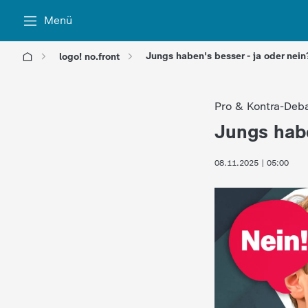
Menü
Jungs haben's besser - ja oder nein?!
logo! no.front
l
Pro & Kontra-Deba
o
Jungs habe
:
g
08.11.2025 | 05:00
o
!
-
d