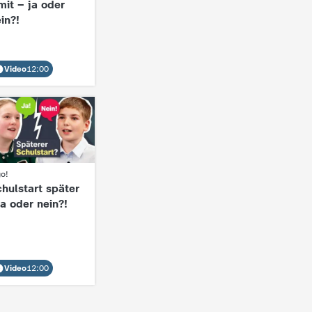
mit – ja oder
in?!
Video
12:00
go!
hulstart später
ja oder nein?!
Video
12:00