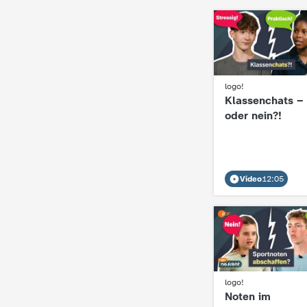
d
e
s
:
logo!
Klassenchats – 
Z
oder nein?!
D
F
Video
12:05
:
logo!
Noten im