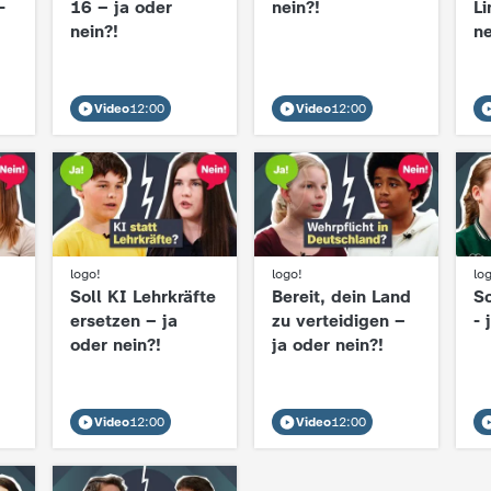
-
16 – ja oder
nein?!
Li
nein?!
ne
Video
12:00
Video
12:00
:
logo!
:
logo!
:
lo
Soll KI Lehrkräfte
Bereit, dein Land
Sc
ersetzen – ja
zu verteidigen –
- 
oder nein?!
ja oder nein?!
Video
12:00
Video
12:00