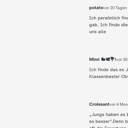
potato
vor 20 Tagen
Ich persönlich fi
gab. Ich finde di
uns alle
Mimi 🐇🕊💐!
vor 30
Ich finde das es J
Kla
Croissant
vor 4 Mon
„Jungs haben es b
es besser“.Denn 