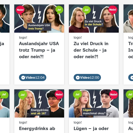
:
logo!
:
logo!
:
lo
ja
Auslandsjahr USA
Zu viel Druck in
T
trotz Trump – ja
der Schule - ja
In
oder nein?!
oder nein?!
od
Video
12:04
Video
12:00
:
logo!
:
logo!
:
lo
Energydrinks ab
Lügen – ja oder
A