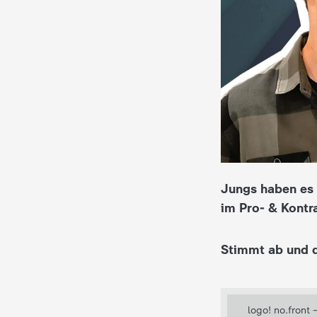
i
e
K
i
n
d
Jungs haben es 
im Pro- & Kontr
e
r
Stimmt ab und d
n
a