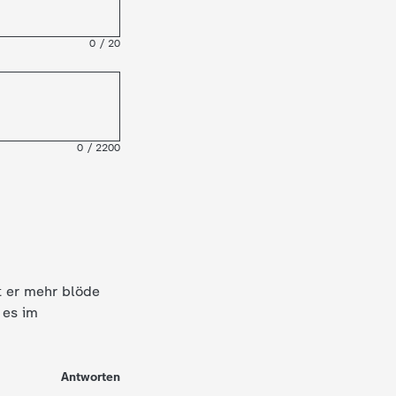
0
/
20
0
/
2200
t er mehr blöde
 es im
Antworten