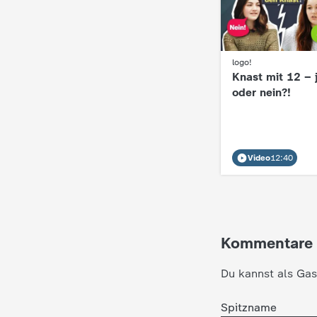
:
logo!
Knast mit 12 – 
oder nein?!
Video
12:40
Kommentare
Du kannst als Gas
Spitzname