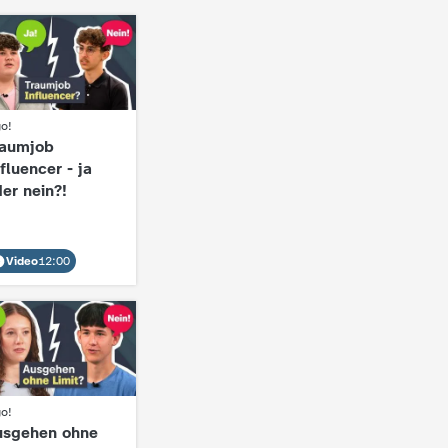
go!
raumjob
fluencer - ja
er nein?!
Video
12:00
go!
usgehen ohne