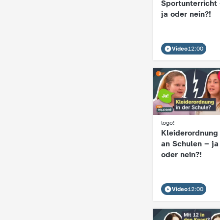
Sportunterricht 
ja oder nein?!
Video
12:00
:
logo!
Kleiderordnung
an Schulen – ja
oder nein?!
Video
12:00