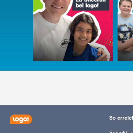
Video
2:20
Vi
So erreich
:
:
logo!
logo!
Schickt u