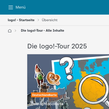
Menü
logo! - Startseite
Übersicht
Die logo!-Tour - Alle Inhalte
l
Die logo!-Tour 2025
o
g
o
!
Deutschlandkarte
-
Deutschlandkarte
: