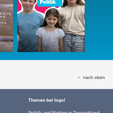
Video
2:33
Video
2:31
nach oben
Themen bei logo!
:
:
logo!
logo!
Politik und Wahlen in Deutschland