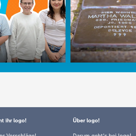
deo
2:19
Video
2:29
t ihr logo!
Über logo!
:
logo!
ns Vorschläge!
Darum geht's bei logo!