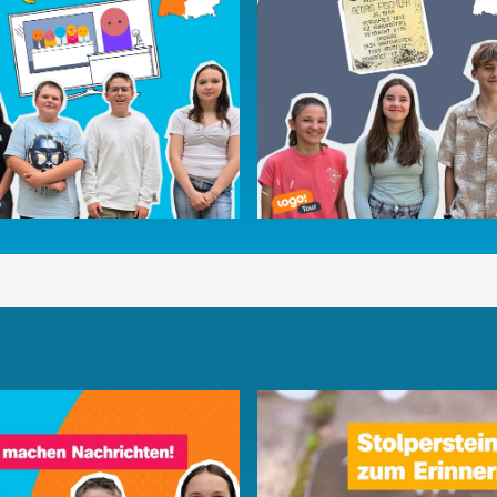
etztes Mal ... bei der logo!-
Blick hinter die Kulissen
deo
0:29
Video
0:45
:
:
-Tour: Baden-Württemberg
logo!-Tour: Thüringen
e Schüler machen eine
Stolpersteine: Diese Sch
richtenshow
wollen nicht vergessen