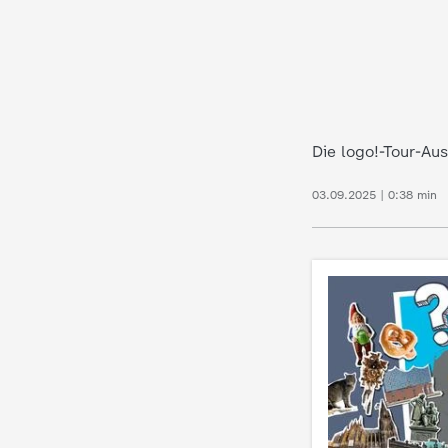
c
h
r
Die logo!-Tour-Aus
i
03.09.2025 | 0:38 min
c
h
t
e
n