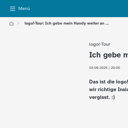
Menü
logo!-Tour: Ich gebe mein Handy weiter an ...
l
logo!-Tour
o
Ich gebe m
:
g
03.09.2025 | 20:00
o
Das ist die logo
!
wir richtige Ins
vergisst. :)
-
d