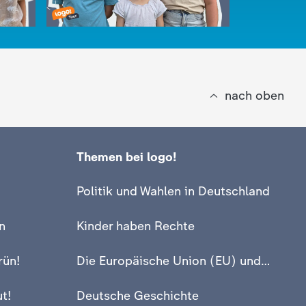
nach oben
Themen bei logo!
:
logo!
üler
Krabbelti
:
logo!
Politik und Wahlen in Deutschland
Hier regieren Kinder mit!
Schule?!
Video
2:33
Video
2:31
n
Kinder haben Rechte
rün!
Die Europäische Union (EU) und Europa
t!
Deutsche Geschichte