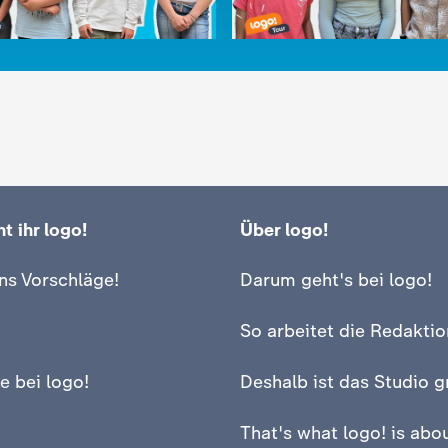
t ihr logo!
Über logo!
:
logo!
e Schüler machen eine
Stolpersteine: Diese Sch
ns Vorschläge!
Darum geht's bei logo!
richtenshow
wollen nicht vergessen
deo
2:19
Video
2:29
So arbeitet die Redaktio
e bei logo!
Deshalb ist das Studio g
That's what logo! is abou