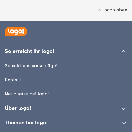
nach oben
:
logo!
Woher der Einflu
So erreicht ihr logo!
Russlands komm
:
logo!
Schickt uns Vorschläge!
Das ist Wladimir Putin
Video
1:16
Kontakt
Netiquette bei logo!
Über logo!
Themen bei logo!