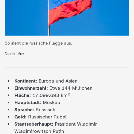
e
K
i
So sieht die russische Flagge aus.
n
Quelle: dpa
d
Kontinent:
Europa und Asien
e
Einwohnerzahl:
Etwa
144 Millionen
Fläche:
17.099.693 km²
r
Hauptstadt:
Moskau
Sprache:
Russisch
n
Geld:
Russischer Rubel
Staatsoberhaupt:
Präsident Wladimir
a
Wladimirowitsch Putin