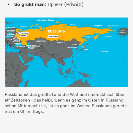
So grüßt man:
Привет (Priwét!)
c
h
r
i
c
h
t
Russland ist das größte Land der Welt und erstreckt sich über
elf Zeitzonen - das heißt, wenn es ganz im Osten in Russland
e
schon Mitternacht ist, ist es ganz im Westen Russlands gerade
mal ein Uhr mittags.
n